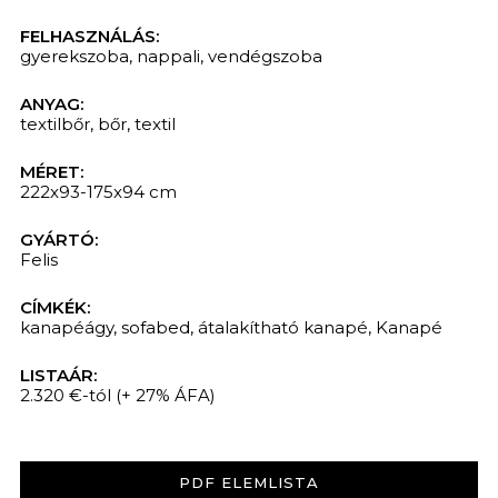
FELHASZNÁLÁS:
gyerekszoba
,
nappali
,
vendégszoba
ANYAG:
textilbőr
,
bőr
,
textil
MÉRET:
222x93-175x94 cm
GYÁRTÓ:
Felis
CÍMKÉK:
kanapéágy
,
sofabed
,
átalakítható kanapé
,
Kanapé
LISTAÁR:
2.320 €-tól
(+ 27% ÁFA)
PDF ELEMLISTA