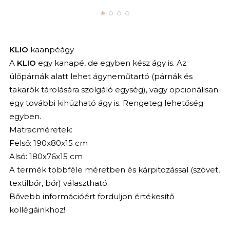
KLIO
kaanpéágy
A
KLIO
egy kanapé, de egyben kész ágy is. Az
ülőpárnák alatt lehet ágyneműtartó (párnák és
takarók tárolására szolgáló egység), vagy opcionálisan
egy további kihúzható ágy is. Rengeteg lehetőség
egyben.
Matracméretek:
Felső: 190x80x15 cm
Alsó: 180x76x15 cm
A termék többféle méretben és kárpitozással (szövet,
textilbőr, bőr) választható.
Bővebb információért forduljon értékesítő
kollégáinkhoz!