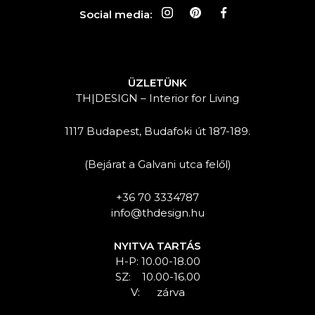
Social media:
ÜZLETÜNK
TH|DESIGN – Interior for Living
1117 Budapest, Budafoki út 187-189.
(Bejárat a Galvani utca felől)
+36 70 3334787
info@thdesign.hu
NYITVA TARTÁS
H-P: 10.00-18.00
SZ: 10.00-16.00
V: zárva