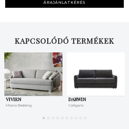
ÁRAJÁNLATKÉRÉS
KERESÉS
KAPCSOLÓDÓ TERMÉKEK
VIVIEN
DARWIN
Milano Bedding
Calligaris