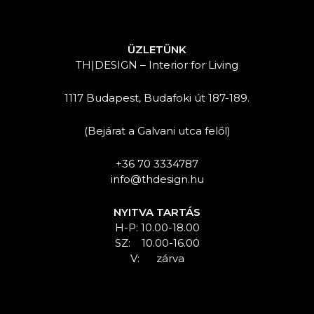
ÜZLETÜNK
TH|DESIGN – Interior for Living
1117 Budapest, Budafoki út 187-189.
(Bejárat a Galvani utca felől)
+36 70 3334787
info@thdesign.hu
NYITVA TARTÁS
H-P: 10.00-18.00
SZ: 10.00-16.00
V: zárva