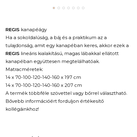
REGIS
kanapéágy
Ha a sokoldalúság, a báj és a praktikum az a
tulajdonság, amit egy kanapéban keres, akkor ezek a
REGIS
lineáris kialakítású, magas lábakkal ellátott
kanapéban együttesen megtelálhatóak.
Matracméretek:
14 x 70-100-120-140-160 x 197 cm
14 x 70-100-120-140-160 x 207 cm
A termék többféle szövettel vagy bőrrel választható.
Bővebb információért forduljon értékesítő
kollégáinkhoz!