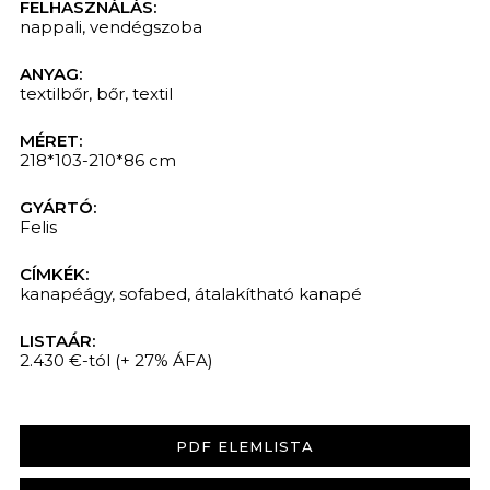
FELHASZNÁLÁS:
nappali
,
vendégszoba
ANYAG:
textilbőr
,
bőr
,
textil
MÉRET:
218*103-210*86 cm
GYÁRTÓ:
Felis
CÍMKÉK:
kanapéágy
,
sofabed
,
átalakítható kanapé
LISTAÁR:
2.430 €-tól
(+ 27% ÁFA)
PDF ELEMLISTA