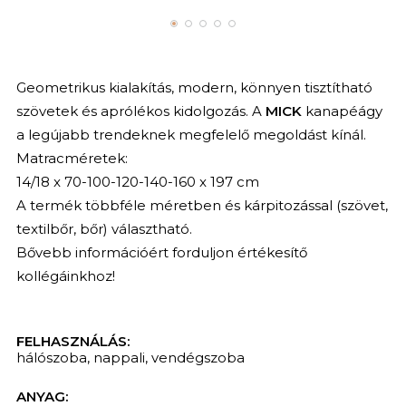
Geometrikus kialakítás, modern, könnyen tisztítható
szövetek és aprólékos kidolgozás. A
MICK
kanapéágy
a legújabb trendeknek megfelelő megoldást kínál.
Matracméretek:
14/18 x 70-100-120-140-160 x 197 cm
A termék többféle méretben és kárpitozással (szövet,
textilbőr, bőr) választható.
Bővebb információért forduljon értékesítő
kollégáinkhoz!
FELHASZNÁLÁS:
hálószoba
,
nappali
,
vendégszoba
ANYAG: