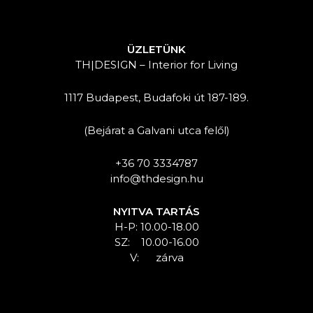
ÜZLETÜNK
TH|DESIGN – Interior for Living
1117 Budapest, Budafoki út 187-189.
(Bejárat a Galvani utca felől)
+36 70 3334787
info@thdesign.hu
NYITVA TARTÁS
H-P: 10.00-18.00
SZ: 10.00-16.00
V: zárva