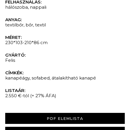
FELHASZNÁLÁS:
hálószoba
,
nappali
ANYAG:
textilbőr
,
bőr
,
textil
MÉRET:
230*103-210*86 cm
GYÁRTÓ:
Felis
CÍMKÉK:
kanapéágy
,
sofabed
,
átalakítható kanapé
LISTAÁR:
2.550 €-tól
(+ 27% ÁFA)
PDF ELEMLISTA