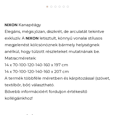
NIXON
Kanapéágy
Elegáns, mégis józan, diszkrét, de arculatát tekintve
exkluzív. A
NIXON
letisztult, könnyű vonalai stílusos
megjelenést kölcsönöznek bármely helyiségnek
anélkül, hogy túlzott részleteket mutatnának be.
Matracméretek:
14 x 70-100-120-140-160 x 197 cm
14 x 70-100-120-140-160 x 207 cm
A termék többféle méretben és kárpitozással (szövet,
textilbőr, bőr) választható.
Bővebb információért forduljon értékesítő
kollégáinkhoz!