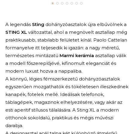
A legendás
Sting
dohányzóasztalok újra elbűvölnek a
STING XL
változattal, ahol a megnövelt asztallap még
praktikusabb, stabilabb felületet kínál. Paolo Cattelan
formanyelve itt teljesedik ki igazán: a nagy méretű,
természetes mintázatú
Marmi kerámia
asztallap válik
a modell főszereplőjévé, kifinomult eleganciát és
modern luxust hozva a nappaliba.
A könnyű, légies fémszerkezetű dohányzóasztalok
egyszerűen mozgathatók és tökéletesen illeszkednek
kanapék, fotelek mellé. Ideálisak telefonok,
táblagépek, magazinok elhelyezésére, vagy akár az
esti aperitif stílusos tálalására. A Sting XL a modern
otthonok sokoldalú, praktikus és mégis művészi
darabja.
A designasztal acél talpa két különböző átmérőjű,