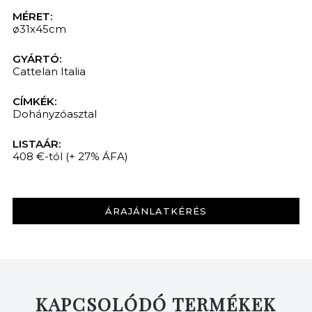
MÉRET:
ø31x45cm
GYÁRTÓ:
Cattelan Italia
CÍMKÉK:
Dohányzóasztal
LISTAÁR:
408 €-tól
(+ 27% ÁFA)
ÁRAJÁNLATKÉRÉS
KAPCSOLÓDÓ TERMÉKEK