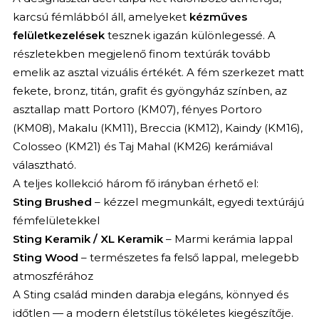
karcsú fémlábból áll, amelyeket
kézműves
felületkezelések
tesznek igazán különlegessé. A
részletekben megjelenő finom textúrák tovább
emelik az asztal vizuális értékét. A fém szerkezet matt
fekete, bronz, titán, grafit és gyöngyház színben, az
asztallap matt Portoro (KM07), fényes Portoro
(KM08), Makalu (KM11), Breccia (KM12), Kaindy (KM16),
Colosseo (KM21) és Taj Mahal (KM26) kerámiával
választható.
A teljes kollekció három fő irányban érhető el:
Sting Brushed
– kézzel megmunkált, egyedi textúrájú
fémfelületekkel
Sting Keramik / XL Keramik
– Marmi kerámia lappal
Sting Wood
– természetes fa felső lappal, melegebb
atmoszférához
A Sting család minden darabja elegáns, könnyed és
időtlen — a modern életstílus tökéletes kiegészítője.