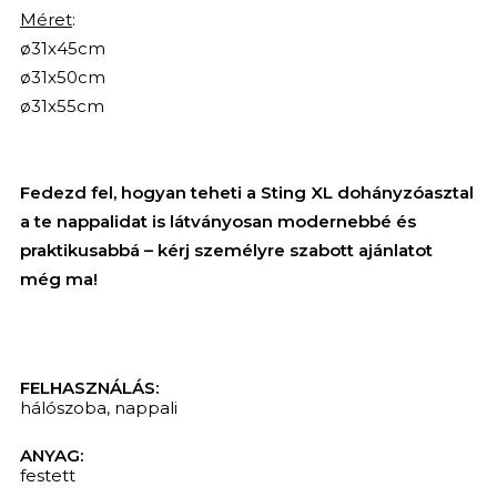
Méret
:
ø31x45cm
ø31x50cm
ø31x55cm
Fedezd fel, hogyan teheti a Sting XL dohányzóasztal
a te nappalidat is látványosan modernebbé és
praktikusabbá – kérj személyre szabott ajánlatot
még ma!
FELHASZNÁLÁS:
hálószoba
,
nappali
ANYAG:
KERESÉS
festett