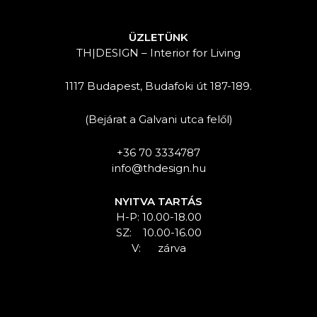
ÜZLETÜNK
TH|DESIGN – Interior for Living
1117 Budapest, Budafoki út 187-189.
(Bejárat a Galvani utca felől)
+36 70 3334787
info@thdesign.hu
NYITVA TARTÁS
H-P: 10.00-18.00
SZ: 10.00-16.00
V: zárva