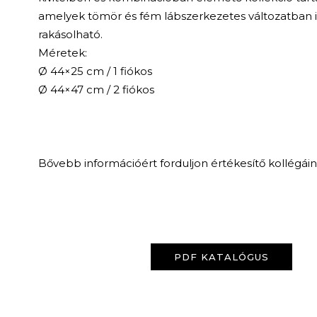
amelyek tömör és fém lábszerkezetes változatban is 
rakásolható.
Méretek:
Ø 44×25 cm / 1 fiókos
Ø 44×47 cm / 2 fiókos
Bővebb információért forduljon értékesítő kollégái
PDF KATALÓGUS