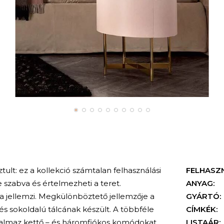
isztult: ez a kollekció számtalan felhasználási
FELHASZ
 szabva és értelmezheti a teret.
ANYAG:
 jellemzi. Megkülönböztető jellemzője a
GYÁRTÓ:
és sokoldalú tálcának készült. A többféle
CÍMKÉK:
rtalmaz kettő – és háromfiókos komódokat,
LISTAÁR: