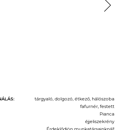
NÁLÁS:
tárgyaló
,
dolgozó
,
étkező
,
hálószoba
fafurnér
,
festett
Pianca
éjjeliszekrény
Érdeklődjön munkatársainknál!