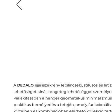
A
DEDALO
éjjeliszekrény lebilincselő, stílusos és let
lehetőséget kínál, rengeteg lehetőséggel személyre
Kialakításában a henger geometrikus minimalizmusa
praktikus bemélyedés a tetején, amely funkcionális 
kivitelben és kombinációban elérhető kollekció ta