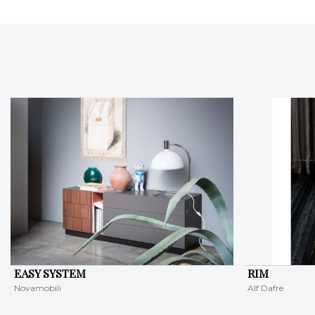
EASY SYSTEM
RIM
Novamobili
Alf Dafre