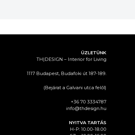
ÜZLETÜNK
TH|DESIGN – Interior for Living
1117 Budapest, Budafoki út 187-189.
(Bejárat a Galvani utca felől)
+36 70 3334787
info@thdesign.hu
NYITVA TARTÁS
H-P: 10.00-18.00