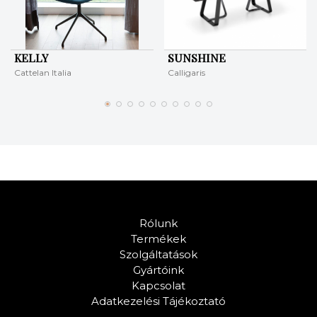
KELLY
SUNSHINE
Cattelan Italia
Calligaris
Rólunk
Termékek
Szolgáltatások
Gyártóink
Kapcsolat
Adatkezelési Tájékoztató