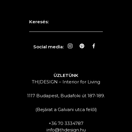
Keresés:
Social media:
ÜZLETÜNK
TH|DESIGN – Interior for Living
1117 Budapest, Budafoki út 187-189.
(Bejárat a Galvani utca felől)
+36 70 3334787
info@thdesign.hu