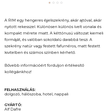
A RIM egy hengeres éjjeliszekrény, akár ajtóval, akár
nyitott rekesszel. Különösen különös ívelt vonalai és
kompakt mérete miatt. A kéttónusú változat kiemeli
formáját, és valóban sokoldalú darabbá teszi. A
szekrény natúr vagy festett fafurnéros, matt festett
kivitelben és számos színben kérhető.
Bővebb információért forduljon értékesítő
kollégáinkhoz!
FELHASZNÁLÁS:
dolgozó
,
hálószoba
,
hotel
,
nappali
GYÁRTÓ:
Alf Dafre