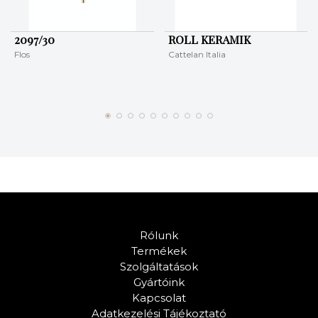
2097/30
ROLL KERAMIK
Flos
Cattelan Italia
Rólunk
Termékek
Szolgáltatások
Gyártóink
Kapcsolat
Adatkezelési Tájékoztató