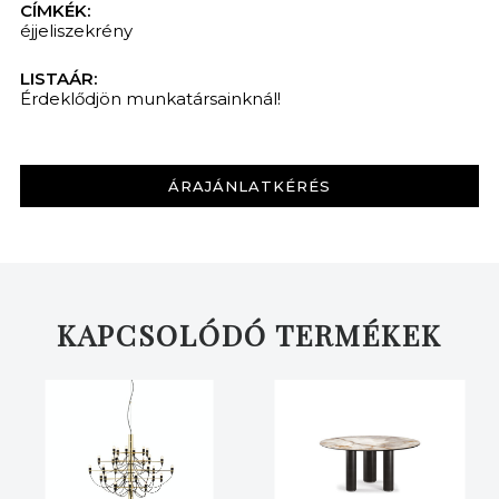
CÍMKÉK:
éjjeliszekrény
LISTAÁR:
Érdeklődjön munkatársainknál!
ÁRAJÁNLATKÉRÉS
KAPCSOLÓDÓ TERMÉKEK
KERESÉS