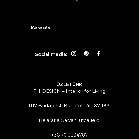
Keresés:
Social media:
ÜZLETÜNK
TH|DESIGN – Interior for Living
1117 Budapest, Budafoki út 187-189.
(Bejárat a Galvani utca felől)
+36 70 3334787