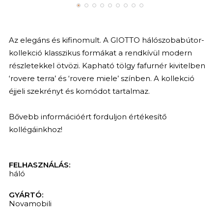
Az elegáns és kifinomult. A GIOTTO hálószobabútor-
kollekció klasszikus formákat a rendkívül modern
részletekkel ötvözi.
Kapható tölgy fafurnér kivitelben
‘rovere terra’ és ‘rovere miele’ színben. A kollekció
éjjeli szekrényt és komódot tartalmaz.
Bővebb információért forduljon értékesítő
kollégáinkhoz!
FELHASZNÁLÁS:
háló
GYÁRTÓ:
Novamobili