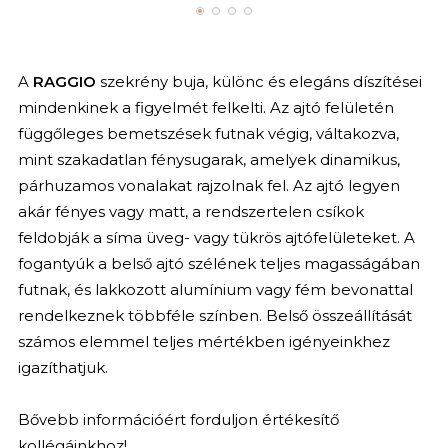
A
RAGGIO
szekrény buja, különc és elegáns díszítései
mindenkinek a figyelmét felkelti. Az ajtó felületén
függőleges bemetszések futnak végig, váltakozva,
mint szakadatlan fénysugarak, amelyek dinamikus,
párhuzamos vonalakat rajzolnak fel. Az ajtó legyen
akár fényes vagy matt, a rendszertelen csíkok
feldobják a síma üveg- vagy tükrös ajtófelületeket. A
fogantyúk a belső ajtó szélének teljes magasságában
futnak, és lakkozott alumínium vagy fém bevonattal
rendelkeznek többféle színben. Belső összeállítását
számos elemmel teljes mértékben igényeinkhez
igazíthatjuk.
Bővebb információért forduljon értékesítő
kollégáinkhoz!