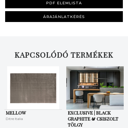
PDF ELEMLISTA
ÁRAJÁNLATKÉRÉS
KERESÉS
KAPCSOLÓDÓ TERMÉKEK
MELLOW
EXCLUSIVE | BLACK
GRAPHITE & CSISZOLT
Ditre Italia
TÖLGY