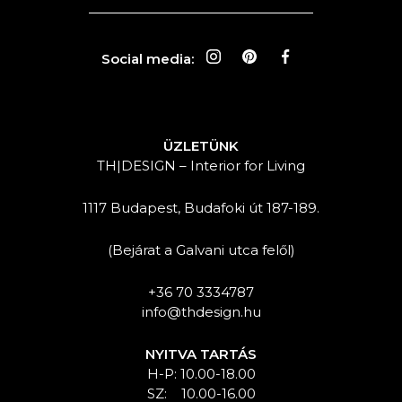
Social media:
ÜZLETÜNK
TH|DESIGN – Interior for Living
1117 Budapest, Budafoki út 187-189.
(Bejárat a Galvani utca felől)
+36 70 3334787
info@thdesign.hu
NYITVA TARTÁS
H-P: 10.00-18.00
SZ: 10.00-16.00