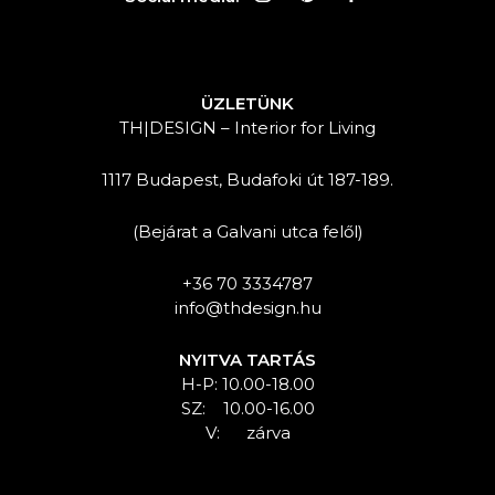
ÜZLETÜNK
TH|DESIGN – Interior for Living
1117 Budapest, Budafoki út 187-189.
(Bejárat a Galvani utca felől)
+36 70 3334787
info@thdesign.hu
NYITVA TARTÁS
H-P: 10.00-18.00
SZ: 10.00-16.00
V: zárva