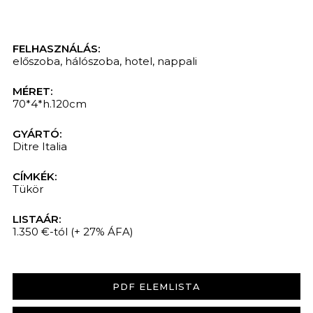
FELHASZNÁLÁS:
előszoba
,
hálószoba
,
hotel
,
nappali
MÉRET:
70*4*h.120cm
GYÁRTÓ:
Ditre Italia
CÍMKÉK:
Tükör
LISTAÁR:
1.350 €-tól
(+ 27% ÁFA)
PDF ELEMLISTA