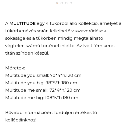
A
MULTITUDE
egy 4 tükörből álló kollekció, amelyet a
tükörbenézés során fellelhető visszaverődések
sokasága és a tükörben mindig megtalálható
végtelen számú történet ihlette.‎‎ Az ívelt fém keret
titán színben készül.
Méretek
:
Multitude you small: 70*4*h.120 cm
Multitude you big: 98*5*h.180 cm
Multitude me small: 72*4*h.120 cm
Multitude me big: 108*5*h.180 cm
Bővebb információért forduljon értékesítő
kollégáinkhoz!