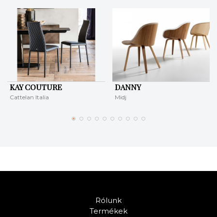
KAY COUTURE
DANNY
Cattelan Italia
Midj
Rólunk
Termékek