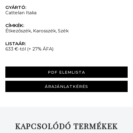
GYÁRTÓ:
Cattelan Italia
CÍMKÉK:
Étkezőszék
,
Karosszék
,
Szék
LISTAÁR:
633 €-tól
(+ 27% ÁFA)
PDF ELEMLISTA
ÁRAJÁNLATKÉRÉS
KAPCSOLÓDÓ TERMÉKEK
KERESÉS