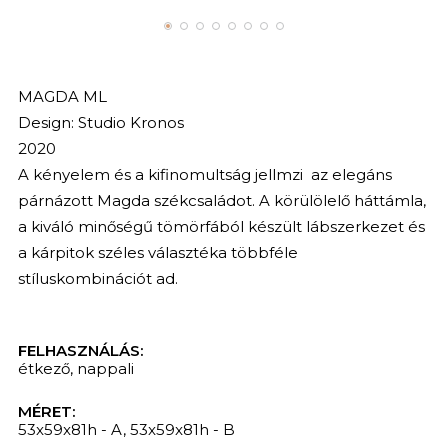
MAGDA ML
Design: Studio Kronos
2020
A kényelem és a kifinomultság jellmzi az elegáns
párnázott Magda székcsaládot. A körülölelő háttámla,
a kiváló minőségű tömörfából készült lábszerkezet és
a kárpitok széles választéka többféle
stíluskombinációt ad.
FELHASZNÁLÁS:
étkező
,
nappali
MÉRET:
53x59x81h - A, 53x59x81h - B