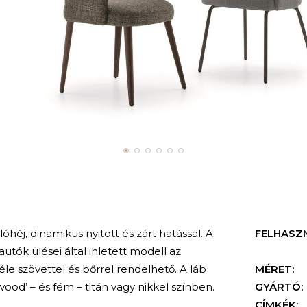
éj, dinamikus nyitott és zárt hatással. A
FELHASZ
utók ülései által ihletett modell az
éle szövettel és bőrrel rendelhető. A láb
MÉRET:
wood’ – és fém – titán vagy nikkel színben.
GYÁRTÓ:
CÍMKÉK: