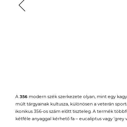
A
356
modern szék szerkezete olyan, mint egy kagylóh
múlt tárgyainak kultusza, különösen a veterán sporta
ikonikus 356-os szám előtt tiszteleg. A termék többf
kétféle anyaggal kérhető fa – eucaliptus vagy ‘grey 