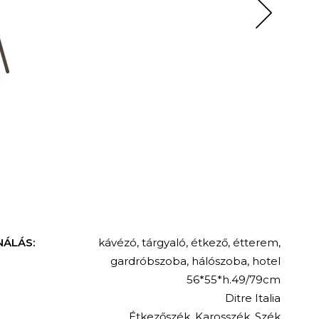
NÁLÁS:
kávézó
,
tárgyaló
,
étkező
,
étterem
,
gardróbszoba
,
hálószoba
,
hotel
56*55*h.49/79cm
Ditre Italia
Étkezőszék
,
Karosszék
,
Szék