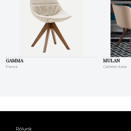
GAMMA
MULAN
Pianca
Cattelan Italia
Rólunk