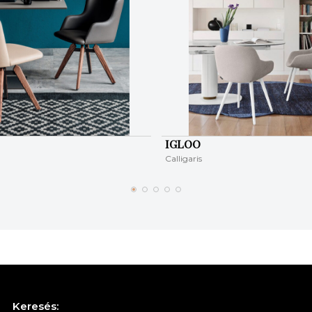
IGLOO
Calligaris
Keresés: