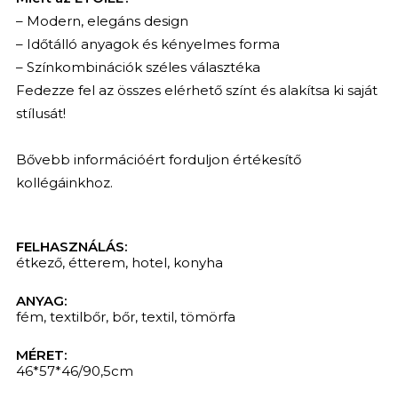
– Modern, elegáns design
– Időtálló anyagok és kényelmes forma
– Színkombinációk széles választéka
Fedezze fel az összes elérhető színt és alakítsa ki saját
stílusát!
Bővebb információért forduljon értékesítő
kollégáinkhoz.
FELHASZNÁLÁS:
étkező
,
étterem
,
hotel
,
konyha
ANYAG:
fém
,
textilbőr
,
bőr
,
textil
,
tömörfa
MÉRET:
46*57*46/90,5cm