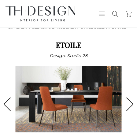
TERMÉKEK
SZÉKEK & BÁRSZÉKEK
ÉTKEZŐSZÉK
ETOILE
ETOILE
Design: Studio 28