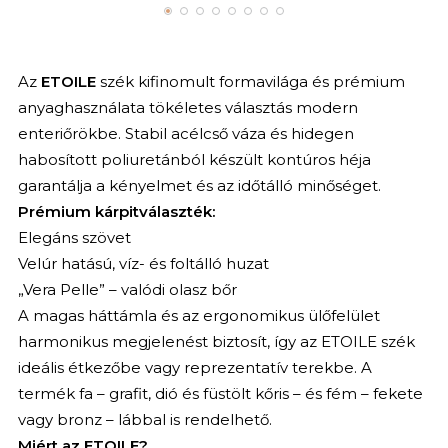
Az
ETOILE
szék kifinomult formavilága és prémium
anyaghasználata tökéletes választás modern
enteriőrökbe. Stabil acélcső váza és hidegen
habosított poliuretánból készült kontúros héja
garantálja a kényelmet és az időtálló minőséget.
Prémium kárpitválaszték:
Elegáns szövet
Velúr hatású, víz- és foltálló huzat
„Vera Pelle” – valódi olasz bőr
A magas háttámla és az ergonomikus ülőfelület
harmonikus megjelenést biztosít, így az ETOILE szék
ideális étkezőbe vagy reprezentatív terekbe. A
termék fa – grafit, dió és füstölt kőris – és fém – fekete
vagy bronz – lábbal is rendelhető.
Miért az ETOILE?