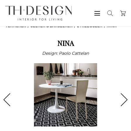
TERMÉKEK
SZÉKEK & BÁRSZÉKEK
ÉTKEZŐSZÉK
NINA
NINA
Design: Paolo Cattelan