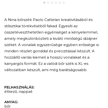
A Nina bőrszék Paolo Cattelan kreativitásából és
stilisztikai törekvéséből fakad. Egyesíti az
összetéveszthetetlen egyéniséget a kényelemmel,
amely megkülönbözteti a kiváló minőségű dizájner
széket. A vonalak egyszerűsége egyben erőssége is:
minden részlet gonddal és precizitással készült. A
hozzáillő varrás kiemeli a hosszú vonalakat és a
kanyargós formát. Ez a valódi bőr szék is XL-es
változatban készült, ami még barátságosabb.
FELHASZNÁLÁS:
étkező
,
nappali
ANYAG:
bőr