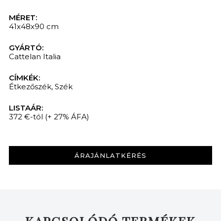
MÉRET:
41x48x90 cm
GYÁRTÓ:
Cattelan Italia
CÍMKÉK:
Étkezőszék
,
Szék
LISTAÁR:
372 €-tól
(+ 27% ÁFA)
ÁRAJÁNLATKÉRÉS
KERESÉS