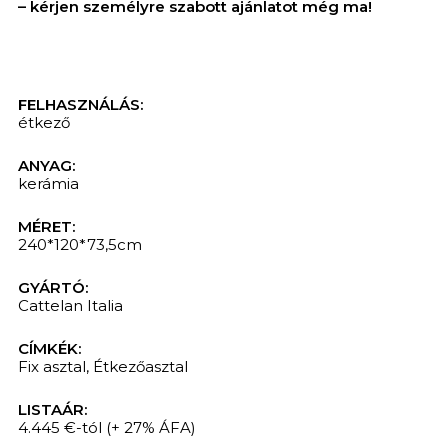
– kérjen személyre szabott ajánlatot még ma!
FELHASZNÁLÁS:
étkező
ANYAG:
kerámia
MÉRET:
240*120*73,5cm
GYÁRTÓ:
KERESÉS
Cattelan Italia
CÍMKÉK:
Fix asztal
,
Étkezőasztal
LISTAÁR:
4.445 €-tól
(+ 27% ÁFA)