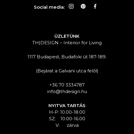
Social media:
ÜZLETÜNK
TH|DESIGN – Interior for Living
1117 Budapest, Budafoki út 187-189.
(Bejárat a Galvani utca felől)
+36 70 3334787
info@thdesign.hu
NYITVA TARTÁS
H-P: 10.00-18.00
SZ: 10.00-16.00
V: zárva