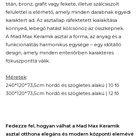
titán, bronz, grafit vagy fekete, illetve szálcsiszolt
felülettel is elérhető, amely minden darabnak egyedi
karaktert ad. Az asztallap ráfektetett kialakítása
könnyed, lebegő hatást kölcsönöz az összképnek.
A Mad Max Keramik asztal a forma, az anyag és a
funkcionalitás harmonikus egysége – egy időtálló
design, amely minden enteriőrben karakteres
fókuszponttá válik.
Méretek
:
240*120*73,5cm hordó és szögletes alakú | 10 fő
300*120*73,5cm hordó és szögletes alakú | 12 fő
Fedezze fel, hogyan válhat a Mad Max Keramik
asztal otthona elegáns és modern központi elemévé