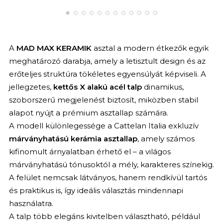
A
MAD MAX KERAMIK
asztal a modern étkezők egyik
meghatározó darabja, amely a letisztult design és az
erőteljes struktúra tökéletes egyensúlyát képviseli. A
jellegzetes,
kettős X alakú acél talp
dinamikus,
szoborszerű megjelenést biztosít, miközben stabil
alapot nyújt a prémium asztallap számára.
A modell különlegessége a Cattelan Italia exkluzív
márványhatású kerámia asztallap
, amely számos
kifinomult árnyalatban érhető el – a világos
márványhatású tónusoktól a mély, karakteres színekig.
A felület nemcsak látványos, hanem rendkívül tartós
és praktikus is, így ideális választás mindennapi
használatra.
A talp több elegáns kivitelben választható, például