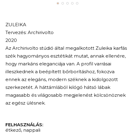
ZULEIKA
Tervezés: Archirivolto
2020
Az Archirivolto stúdió által megalkotott Zuleika karfás
szék hagyományos esztétikát mutat, annak ellenére,
hogy markáns eleganciája van. A profil varrásai
illeszkednek a beépített bőrborításhoz, fokozva
ennek az elegáns, modern széknek a kidolgozott
szerkezetét. A háttámlából kilógó hátsó lábak
magasabb és világosabb megjelenést kölcsönöznek
az egész ülésnek.
FELHASZNÁLÁS:
étkező
,
nappali