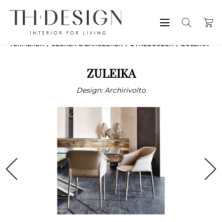
TERMÉKEK
SZÉKEK & BÁRSZÉKEK
ÉTKEZŐSZÉK
ZULEIKA
ZULEIKA
Design: Archirivolto