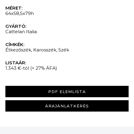
MÉRET:
64x58,5x79h
GYÁRTÓ:
Cattelan Italia
CÍMKÉK:
Étkezőszék
,
Karosszék
,
Szék
LISTAÁR:
1.343 €-tól
(+ 27% ÁFA)
PDF ELEMLISTA
ÁRAJÁNLATKÉRÉS
KERESÉS