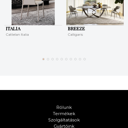
ITALIA
BREEZE
Cattelan Italia
Calligaris
Rólunk
Termékek
Szolgáltatások
Gyártóink