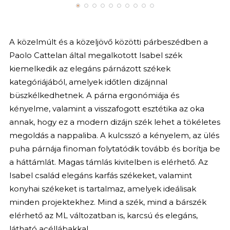
A közelmúlt és a közeljövő közötti párbeszédben a
Paolo Cattelan által megalkotott Isabel szék
kiemelkedik az elegáns párnázott székek
kategóriájából, amelyek időtlen dizájnnal
büszkélkedhetnek. A párna ergonómiája és
kényelme, valamint a visszafogott esztétika az oka
annak, hogy ez a modern dizájn szék lehet a tökéletes
megoldás a nappaliba. A kulcsszó a kényelem, az ülés
puha párnája finoman folytatódik tovább és borítja be
a háttámlát. Magas támlás kivitelben is elérhető. Az
Isabel család elegáns karfás székeket, valamint
konyhai székeket is tartalmaz, amelyek ideálisak
minden projektekhez. Mind a szék, mind a bárszék
elérhető az ML változatban is, karcsú és elegáns,
látható acéllábakkal.