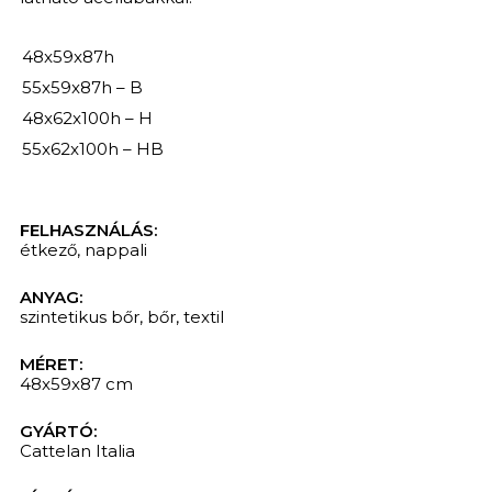
48x59x87h
55x59x87h – B
48x62x100h – H
55x62x100h – HB
FELHASZNÁLÁS:
étkező
,
nappali
ANYAG:
szintetikus bőr
,
bőr
,
textil
MÉRET:
48x59x87 cm
GYÁRTÓ:
Cattelan Italia