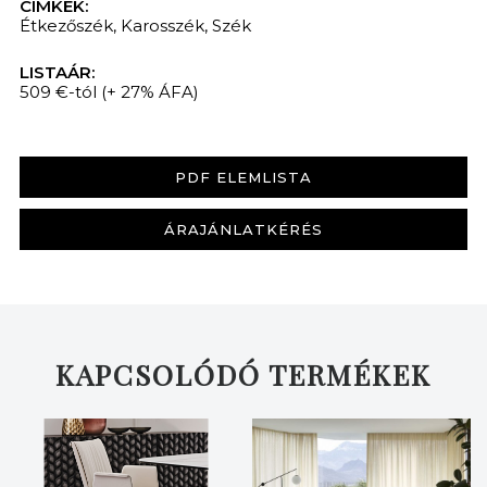
CÍMKÉK:
Étkezőszék
,
Karosszék
,
Szék
LISTAÁR:
509 €-tól
(+ 27% ÁFA)
PDF ELEMLISTA
KERESÉS
ÁRAJÁNLATKÉRÉS
KAPCSOLÓDÓ TERMÉKEK