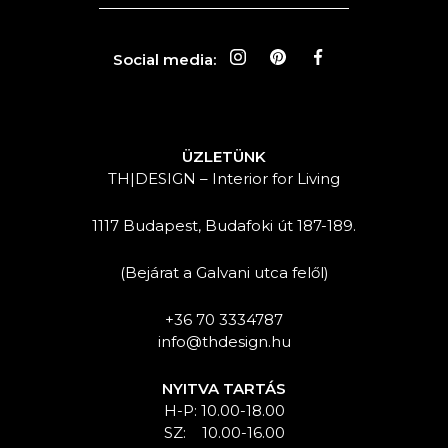
Social media:
ÜZLETÜNK
TH|DESIGN – Interior for Living
1117 Budapest, Budafoki út 187-189.
(Bejárat a Galvani utca felől)
+36 70 3334787
info@thdesign.hu
NYITVA TARTÁS
H-P: 10.00-18.00
SZ: 10.00-16.00