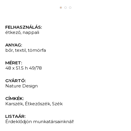
FELHASZNÁLÁS:
étkező
,
nappali
ANYAG:
bőr
,
textil
,
tömörfa
MÉRET:
48 x 51.5 h 49/78
GYÁRTÓ:
Nature Design
CÍMKÉK:
Karszék
,
Étkezőszék
,
Szék
LISTAÁR:
Érdeklődjön munkatársainknál!