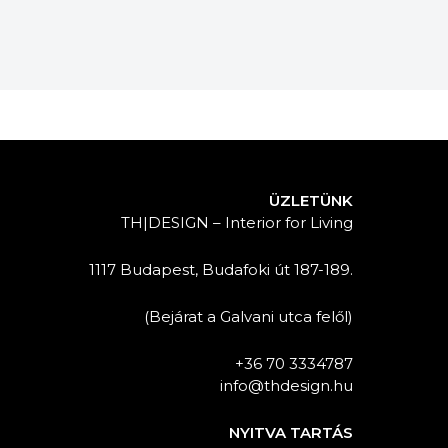
ÜZLETÜNK
TH|DESIGN – Interior for Living
1117 Budapest, Budafoki út 187-189.
(Bejárat a Galvani utca felől)
+36 70 3334787
info@thdesign.hu
NYITVA TARTÁS