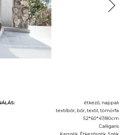
NÁLÁS:
étkező
,
nappali
textilbőr
,
bőr
,
textil
,
tömörfa
52*60*47/80cm
Calligaris
Karszék
,
Étkezőszék
,
Szék