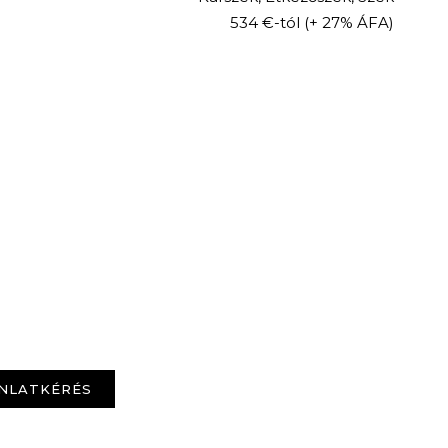
534 €-tól
(+ 27% ÁFA)
NLATKÉRÉS