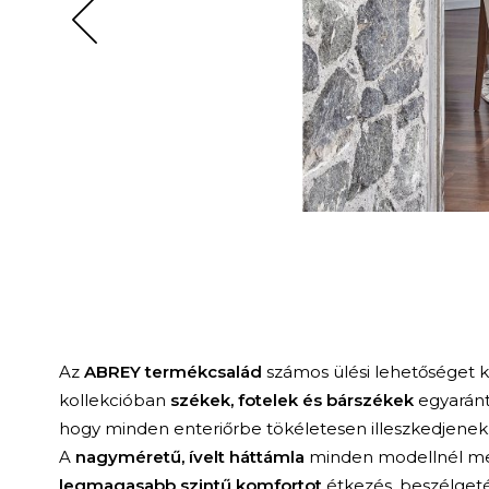
Az
ABREY termékcsalád
számos ülési lehetőséget kí
kollekcióban
székek, fotelek és bárszékek
egyaránt
hogy minden enteriőrbe tökéletesen illeszkedjenek
A
nagyméretű, ívelt háttámla
minden modellnél meg
legmagasabb szintű komfortot
étkezés, beszélget