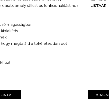
arab, amely stílust és funkcionalitást hoz
LISTAÁR:
nböző magasságban.
kialakítás.
ínek.
, hogy megtaláld a tökéletes darabot
nkhoz!
KERESÉS
LISTA
ÁRAJÁ