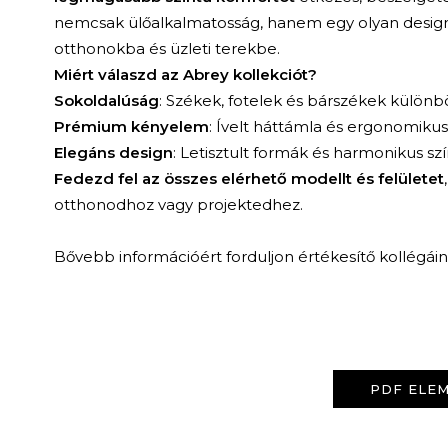
nemcsak ülőalkalmatosság, hanem egy olyan design d
otthonokba és üzleti terekbe.
Miért válaszd az Abrey kollekciót?
Sokoldalúság
: Székek, fotelek és bárszékek külö
Prémium kényelem
: Ívelt háttámla és ergonomikus 
Elegáns design
: Letisztult formák és harmonikus sz
Fedezd fel az összes elérhető modellt és felületet
otthonodhoz vagy projektedhez.
Bővebb információért forduljon értékesítő kollégái
PDF ELEM