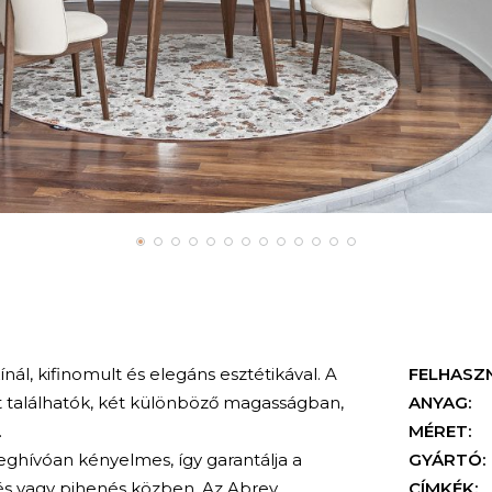
nál, kifinomult és elegáns esztétikával. A
FELHASZ
 találhatók, két különböző magasságban,
ANYAG:
.
MÉRET:
hívóan kényelmes, így garantálja a
GYÁRTÓ:
és vagy pihenés közben. Az Abrey
CÍMKÉK: