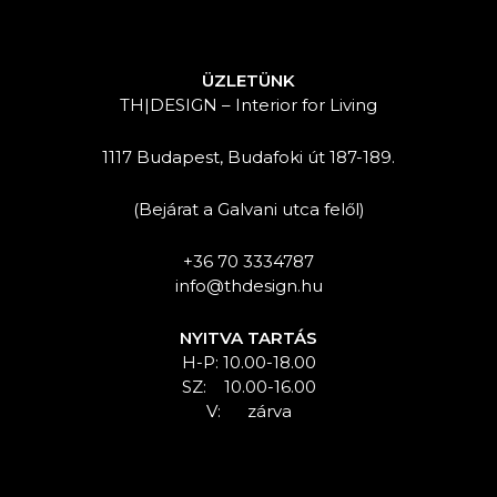
ÜZLETÜNK
TH|DESIGN – Interior for Living
1117 Budapest, Budafoki út 187-189.
(Bejárat a Galvani utca felől)
+36 70 3334787
info@thdesign.hu
NYITVA TARTÁS
H-P: 10.00-18.00
SZ: 10.00-16.00
V: zárva