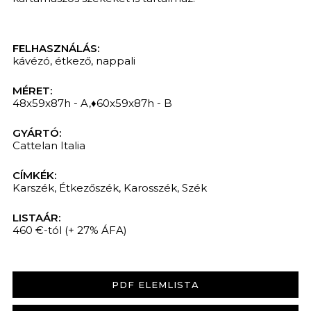
FELHASZNÁLÁS:
kávézó
,
étkező
,
nappali
MÉRET:
48x59x87h - A,♦60x59x87h - B
GYÁRTÓ:
Cattelan Italia
CÍMKÉK:
Karszék
,
Étkezőszék
,
Karosszék
,
Szék
LISTAÁR:
460 €-tól
(+ 27% ÁFA)
PDF ELEMLISTA