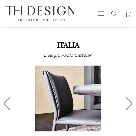
TERMÉKEK
SZÉKEK & BÁRSZÉKEK
ÉTKEZŐSZÉK
ITALIA
ITALIA
Design: Paolo Cattelan