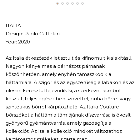
ITALIA
Design: Paolo Cattelan
Year: 2020
Az Italia étkezőszék letisztult és kifinomult kialakítású.
Nagyon kényelmes a párnázott párnának
köszönhetően, amely enyhén támaszkodik a
háttámlára. A szigor és az egyszerűség a lábakon és az
ülésen keresztül fejeződik ki, a szerkezet acélból
készült, teljes egészében szövettel, puha bőrrel vagy
szintetikus bőrrel kárpitozható. Az Italia Couture
bőrszéket a háttámla támlájának díszvarrása is ékesíti:
gyönyörű gyémántvarrás, amely gazdagítja a
kollekciót. Az Italia kollekció mindkét változathoz
kartámaszos székeket is tartalmaz.