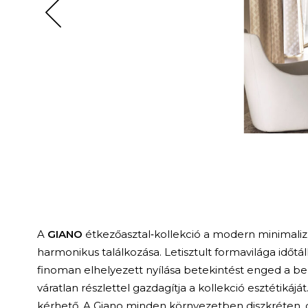
A
GIANO
étkezőasztal‑kollekció a modern minimaliz
harmonikus találkozása. Letisztult formavilága időtál
finoman elhelyezett nyílása betekintést enged a be
váratlan részlettel gazdagítja a kollekció esztétikájá
kérhető. A Giano minden környezetben diszkréten, d