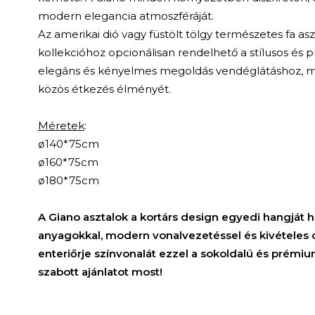
modern elegancia atmoszféráját.
Az amerikai dió vagy füstölt tölgy természetes fa as
kollekcióhoz opcionálisan rendelhető a stílusos és p
elegáns és kényelmes megoldás vendéglátáshoz, m
közös étkezés élményét.
Méretek
:
ø140*75cm
ø160*75cm
ø180*75cm
A Giano asztalok a kortárs design egyedi hangját 
anyagokkal, modern vonalvezetéssel és kivételes
enteriőrje színvonalát ezzel a sokoldalú és prémi
szabott ajánlatot most!