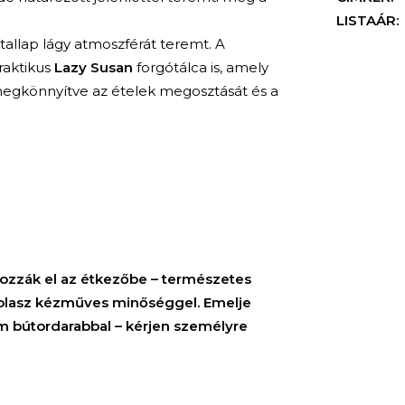
LISTAÁR:
ztallap lágy atmoszférát teremt. A
raktikus
Lazy Susan
forgótálca is, amely
egkönnyítve az ételek megosztását és a
hozzák el az étkezőbe – természetes
 olasz kézműves minőséggel. Emelje
um bútordarabbal – kérjen személyre
KERESÉS