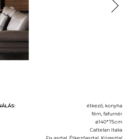
NÁLÁS:
étkező
,
konyha
fém
,
fafurnér
ø140*75cm
Cattelan Italia
Fix asztal
,
Étkezőasztal
,
Körasztal