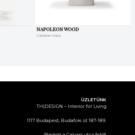
NAPOLEON WOOD
Cattelan Italia
ÜZLETÜNK
TH|DESIGN – Interior for Living
1117 Budapest, Budafoki út 187-189.
(Bejárat a Galvani utca felől)