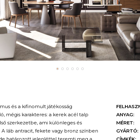
mus és a kifinomult játékosság
FELHASZ
ló, mégis karakteres: a kerek acél talp
ANYAG:
lső szerkezetbe, ami különleges és
MÉRET:
t. A láb antracit, fekete vagy bronz színben
GYÁRTÓ:
e határozott jelenléttel teremti meg a
CÍMKÉK: