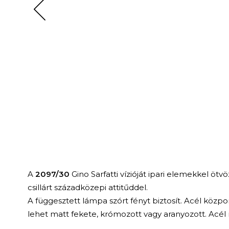
A
2097/30
Gino Sarfatti vízióját ipari elemekkel ötvö
csillárt századközepi attitűddel.
A függesztett lámpa szórt fényt biztosít. Acél közp
lehet matt fekete, krómozott vagy aranyozott. Acél