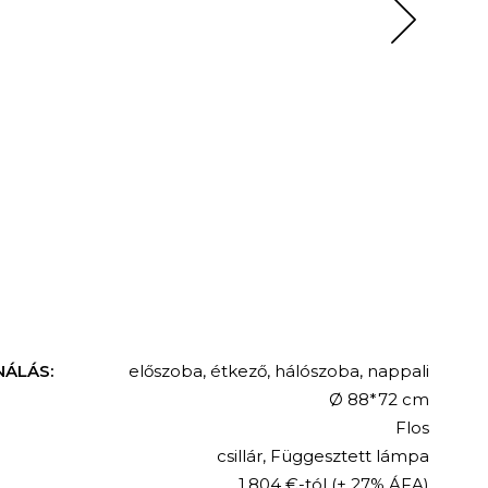
NÁLÁS:
előszoba
,
étkező
,
hálószoba
,
nappali
Ø 88*72 cm
Flos
csillár
,
Függesztett lámpa
1.804 €-tól
(+ 27% ÁFA)