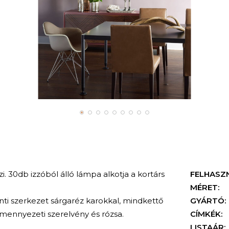
zi. 30db izzóból álló lámpa alkotja a kortárs
FELHASZ
MÉRET:
onti szerkezet sárgaréz karokkal, mindkettő
GYÁRTÓ:
 mennyezeti szerelvény és rózsa.
CÍMKÉK:
LISTAÁR: