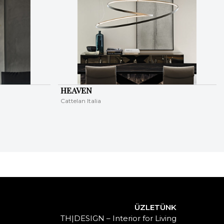
HEAVEN
Cattelan Italia
ÜZLETÜNK
TH|DESIGN – Interior for Living