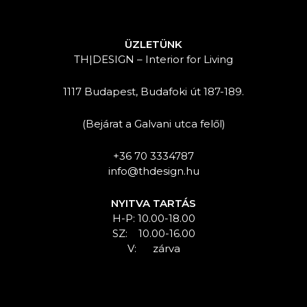
ÜZLETÜNK
TH|DESIGN – Interior for Living
1117 Budapest, Budafoki út 187-189.
(Bejárat a Galvani utca felől)
+36 70 3334787
info@thdesign.hu
NYITVA TARTÁS
H-P: 10.00-18.00
SZ: 10.00-16.00
V: zárva