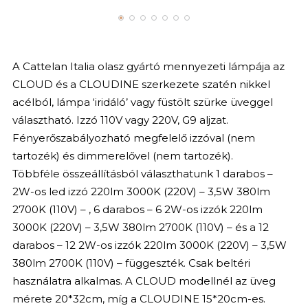
A Cattelan Italia olasz gyártó mennyezeti lámpája az
CLOUD és a CLOUDINE szerkezete szatén nikkel
acélból, lámpa ‘iridáló’ vagy füstölt szürke üveggel
választható. Izzó 110V vagy 220V, G9 aljzat.
Fényerőszabályozható megfelelő izzóval (nem
tartozék) és dimmerelővel (nem tartozék).
Többféle összeállításból választhatunk 1 darabos –
2W-os led izzó 220lm 3000K (220V) – 3,5W 380lm
2700K (110V) –
, 6 darabos –
6 2W-os izzók 220lm
3000K (220V) – 3,5W 380lm 2700K (110V) – és a
12
darabos –
12 2W-os izzók 220lm 3000K (220V) – 3,5W
380lm 2700K (110V) –
függeszték. Csak beltéri
használatra alkalmas. A CLOUD modellnél az üveg
mérete 20*32cm, míg a CLOUDINE 15*20cm-es.