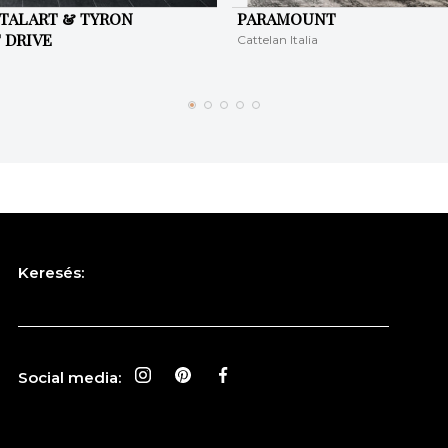
TALART & TYRON
PARAMOUNT
 DRIVE
Cattelan Italia
Keresés:
Social media: