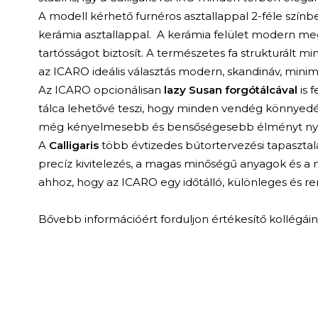
A modell kérhető furnéros asztallappal 2-féle színben
kerámia asztallappal. A kerámia felület modern me
tartósságot biztosít. A természetes fa strukturált mi
az ICARO ideális választás modern, skandináv, mini
Az ICARO opcionálisan
lazy Susan forgótálcával
is 
tálca lehetővé teszi, hogy minden vendég könnyedén
még kényelmesebb és bensőségesebb élményt nyú
A
Calligaris
több évtizedes bútortervezési tapasztal
precíz kivitelezés, a magas minőségű anyagok és a
ahhoz, hogy az ICARO egy időtálló, különleges és ren
Bővebb információért forduljon értékesítő kollégái