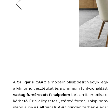
A
Calligaris ICARO
a modern olasz design egyik leg
a kifinomult esztétikát és a prémium funkcionalitást
vastag furnérozott fa talpelem
tart, amit amerikai d
kérhető. Ez a jellegzetes, „szárny” formájú alap nem
stabil is, így a Calligaris ICARO minden térben elegá