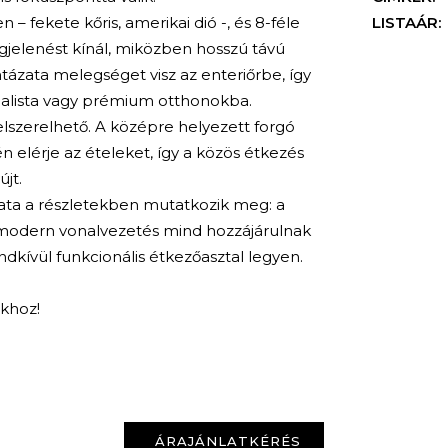
 – fekete kőris, amerikai dió -, és 8-féle
LISTAÁR:
gjelenést kínál, miközben hosszú távú
ntázata melegséget visz az enteriőrbe, így
malista vagy prémium otthonokba.
felszerelhető. A középre helyezett forgó
 elérje az ételeket, így a közös étkezés
jt.
ata a részletekben mutatkozik meg: a
 modern vonalvezetés mind hozzájárulnak
dkívül funkcionális étkezőasztal legyen.
nkhoz!
KERESÉS
ÁRAJÁNLATKÉRÉS