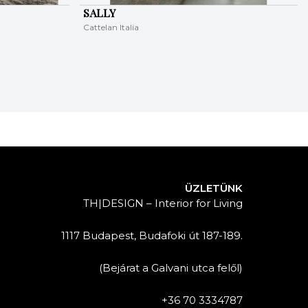
SALLY
Cattelan Italia
ÜZLETÜNK
TH|DESIGN – Interior for Living
1117 Budapest, Budafoki út 187-189.
(Bejárat a Galvani utca felől)
+36 70 3334787