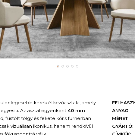
különlegesebb kerek étkezőasztala, amely
FELHASZ
 egyesíti. Az asztal egyenként
40 mm
ANYAG:
ió, füstölt tölgy és fekete kőris furnérban
MÉRET:
csak vizuálisan ikonikus, hanem rendkívül
GYÁRTÓ:
ns fókuszponttá válik.
CÍMKÉK: