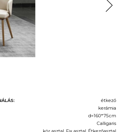
NÁLÁS:
étkező
kerámia
d=160*75cm
Calligaris
kör asztal
,
Fix asztal
,
Étkezőasztal