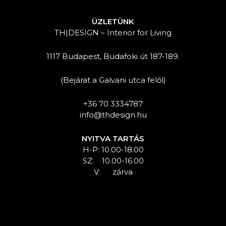
ÜZLETÜNK
TH|DESIGN – Interior for Living
1117 Budapest, Budafoki út 187-189.
(Bejárat a Galvani utca felől)
+36 70 3334787
info@thdesign.hu
NYITVA TARTÁS
H-P: 10.00-18.00
SZ: 10.00-16.00
V: zárva