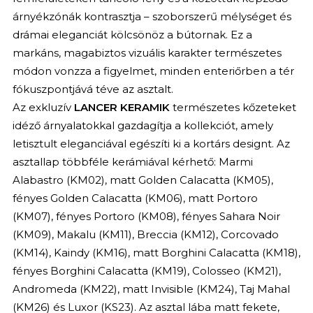
árnyékzónák kontrasztja – szoborszerű mélységet és
drámai eleganciát kölcsönöz a bútornak. Ez a
markáns, magabiztos vizuális karakter természetes
módon vonzza a figyelmet, minden enteriőrben a tér
fókuszpontjává téve az asztalt.
Az exkluzív
LANCER KERAMIK
természetes kőzeteket
idéző árnyalatokkal gazdagítja a kollekciót, amely
letisztult eleganciával egészíti ki a kortárs designt. Az
asztallap többféle kerámiával kérhető: Marmi
Alabastro (KM02), matt Golden Calacatta (KM05),
fényes Golden Calacatta (KM06), matt Portoro
(KM07), fényes Portoro (KM08), fényes Sahara Noir
(KM09), Makalu (KM11), Breccia (KM12), Corcovado
(KM14), Kaindy (KM16), matt Borghini Calacatta (KM18),
fényes Borghini Calacatta (KM19), Colosseo (KM21),
Andromeda (KM22), matt Invisible (KM24), Taj Mahal
(KM26) és Luxor (KS23). Az asztal lába matt fekete,