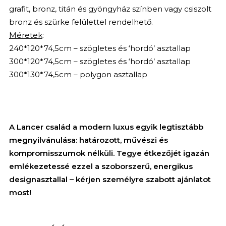
grafit, bronz, titán és gyöngyház színben vagy csiszolt
bronz és szürke felülettel rendelhető.
Méretek
:
240*120*74,5cm – szögletes és ‘hordó’ asztallap
300*120*74,5cm – szögletes és ‘hordó’ asztallap
300*130*74,5cm – polygon asztallap
A Lancer család a modern luxus egyik legtisztább
megnyilvánulása: határozott, művészi és
kompromisszumok nélküli. Tegye étkezőjét igazán
emlékezetessé ezzel a szoborszerű, energikus
designasztallal – kérjen személyre szabott ajánlatot
most!