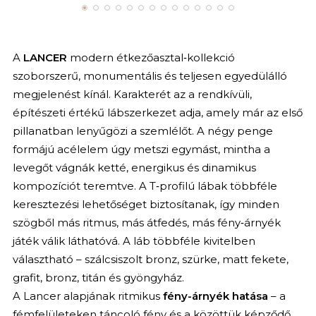
A
LANCER
modern étkezőasztal‑kollekció
szoborszerű, monumentális és teljesen egyedülálló
megjelenést kínál. Karakterét az a rendkívüli,
építészeti értékű lábszerkezet adja, amely már az első
pillanatban lenyűgözi a szemlélőt. A négy penge
formájú acélelem úgy metszi egymást, mintha a
levegőt vágnák ketté, energikus és dinamikus
kompozíciót teremtve. A T‑profilú lábak többféle
keresztezési lehetőséget biztosítanak, így minden
szögből más ritmus, más átfedés, más fény‑árnyék
játék válik láthatóvá. A láb többféle kivitelben
választható – szálcsiszolt bronz, szürke, matt fekete,
grafit, bronz, titán és gyöngyház.
A Lancer alapjának ritmikus
fény-árnyék hatása
– a
fémfelületeken táncoló fény és a közöttük képződő