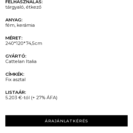
FELHASZNÁLÁS:
tárgyaló
,
étkező
KERESÉS
ANYAG:
fém
,
kerámia
MÉRET:
240*120*74,5cm
GYÁRTÓ:
Cattelan Italia
CÍMKÉK:
Fix asztal
LISTAÁR:
5.203 €-tól
(+ 27% ÁFA)
ÁRAJÁNLATKÉRÉS