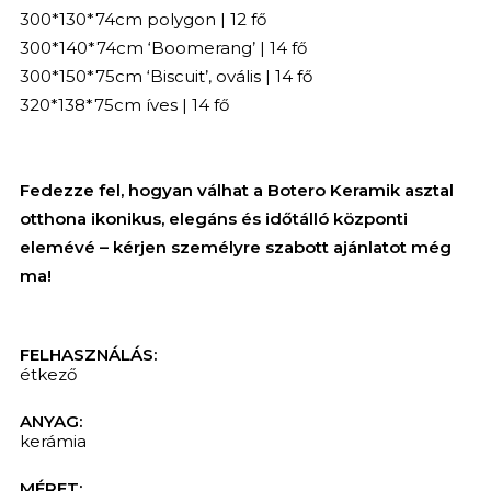
300*130*74cm polygon | 12 fő
300*140*74cm ‘Boomerang’ | 14 fő
300*150*75cm ‘Biscuit’, ovális | 14 fő
320*138*75cm íves | 14 fő
Fedezze fel, hogyan válhat a Botero Keramik asztal
otthona ikonikus, elegáns és időtálló központi
elemévé – kérjen személyre szabott ajánlatot még
ma!
FELHASZNÁLÁS:
étkező
ANYAG:
kerámia
KERESÉS
MÉRET: