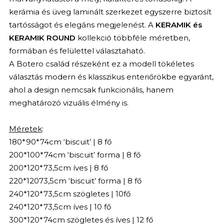
kerámia és üveg laminált szerkezet egyszerre biztosít
tartósságot és elegáns megjelenést. A
KERAMIK és
KERAMIK ROUND
kollekció többféle méretben,
formában és felülettel választaható.
A Botero család részeként ez a modell tökéletes
választás modern és klasszikus enteriőrökbe egyaránt,
ahol a design nemcsak funkcionális, hanem
meghatározó vizuális élmény is.
Méretek
:
180*90*74cm ‘biscuit’ | 8 fő
200*100*74cm ‘biscuit’ forma | 8 fő
200*120*73,5cm íves | 8 fő
220*12073,5cm ‘biscuit’ forma | 8 fő
240*120*73,5cm szögletes | 10fő
240*120*73,5cm íves | 10 fő
300*120*74cm szögletes és íves | 12 fő