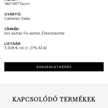
180*90*74cm
GYÁRTÓ:
Cattelan Italia
CÍMKÉK:
kör asztal
,
Fix asztal
,
Étkezőasztal
LISTAÁR:
3.308 €-tól
(+ 27% ÁFA)
ÁRAJÁNLATKÉRÉS
KAPCSOLÓDÓ TERMÉKEK