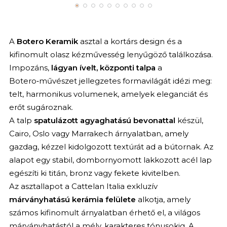
A
Botero Keramik
asztal a kortárs design és a
kifinomult olasz kézművesség lenyűgöző találkozása.
Impozáns,
lágyan ívelt, központi talpa
a
Botero‑művészet jellegzetes formavilágát idézi meg:
telt, harmonikus volumenek, amelyek eleganciát és
erőt sugároznak.
A talp
spatulázott agyaghatású bevonattal
készül,
Cairo, Oslo vagy Marrakech árnyalatban, amely
gazdag, kézzel kidolgozott textúrát ad a bútornak. Az
alapot egy stabil, dombornyomott lakkozott acél lap
egészíti ki titán, bronz vagy fekete kivitelben.
Az asztallapot a Cattelan Italia exkluzív
márványhatású kerámia felülete
alkotja, amely
számos kifinomult árnyalatban érhető el, a világos
márványhatástól a mély, karakteres tónusokig. A