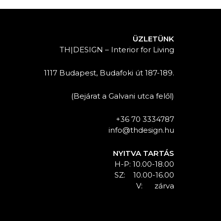
ÜZLETÜNK
TH|DESIGN – Interior for Living
1117 Budapest, Budafoki út 187-189.
(Bejárat a Galvani utca felől)
+36 70 3334787
info@thdesign.hu
NYITVA TARTÁS
H-P: 10.00-18.00
SZ: 10.00-16.00
V: zárva