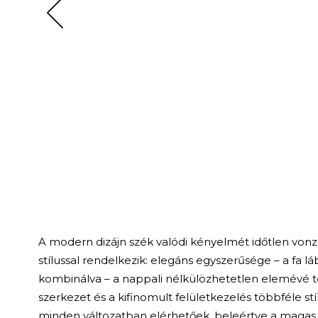
A modern dizájn szék valódi kényelmét időtlen vonzer
stílussal rendelkezik: elegáns egyszerűsége – a fa
kombinálva – a nappali nélkülözhetetlen elemévé te
szerkezet és a kifinomult felületkezelés többféle s
minden változatban elérhetőek, beleértve a magas h