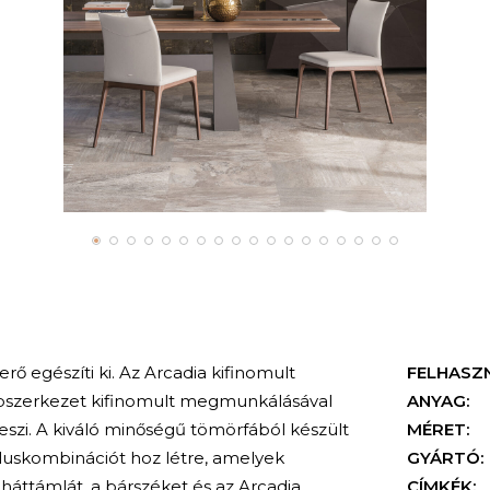
ő egészíti ki. Az Arcadia kifinomult
FELHASZ
 lábszerkezet kifinomult megmunkálásával
ANYAG:
szi. A kiváló minőségű tömörfából készült
MÉRET:
tíluskombinációt hoz létre, amelyek
GYÁRTÓ:
áttámlát, a bárszéket és az Arcadia
CÍMKÉK: