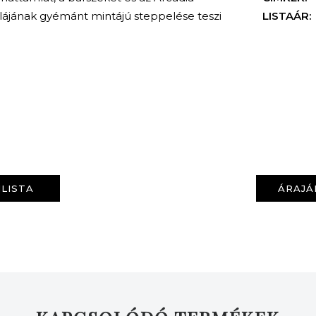
lájának gyémánt mintájú steppelése teszi
LISTAÁR:
KERESÉS
LISTA
ÁRAJÁ