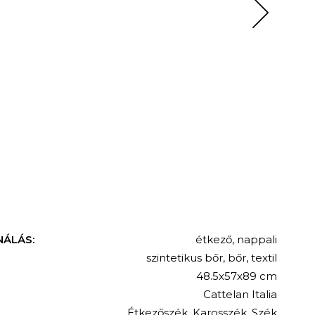
NÁLÁS:
étkező
,
nappali
szintetikus bőr
,
bőr
,
textil
48.5x57x89 cm
Cattelan Italia
Étkezőszék
,
Karosszék
,
Szék