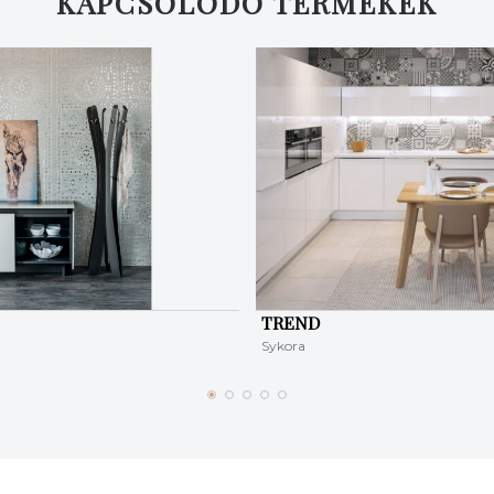
KAPCSOLÓDÓ TERMÉKEK
TREND
Sykora