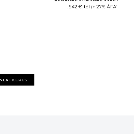
542 €-tól
(+ 27% ÁFA)
NLATKÉRÉS