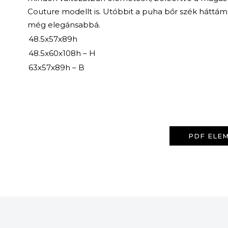
Couture modellt is. Utóbbit a puha bőr szék háttám
még elegánsabbá.
48.5x57x89h
48.5x60x108h – H
63x57x89h – B
PDF ELEM