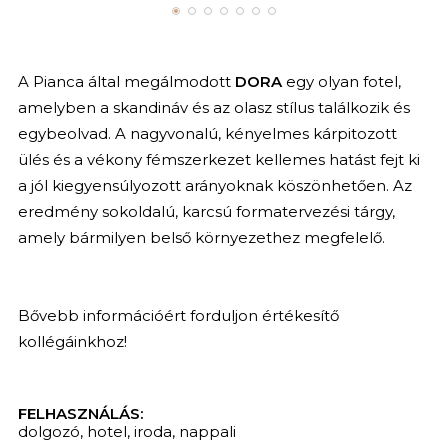
A Pianca által megálmodott
DORA
egy olyan fotel,
amelyben a skandináv és az olasz stílus találkozik és
egybeolvad. A nagyvonalú, kényelmes kárpitozott
ülés és a vékony fémszerkezet kellemes hatást fejt ki
a jól kiegyensúlyozott arányoknak köszönhetően. Az
eredmény sokoldalú, karcsú formatervezési tárgy,
amely bármilyen belső környezethez megfelelő.
Bővebb információért forduljon értékesítő
kollégáinkhoz!
FELHASZNÁLÁS:
dolgozó
,
hotel
,
iroda
,
nappali