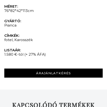
MÉRET:
76*82*42*113cm
GYÁRTÓ:
Pianca
CÍMKÉK:
fotel
,
Karosszék
LISTAÁR:
1.580 €-tól
(+ 27% ÁFA)
ÁRAJÁNLATKÉRÉS
KERESÉS
KAPCSOLÓDÓ TERMÉKEK