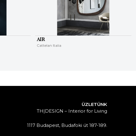
AIR
Cattelan Italia
ÜZLETÜNK
TH|DESIGN – Interior for Living
1117 Budapest, Budafoki út 187-189.