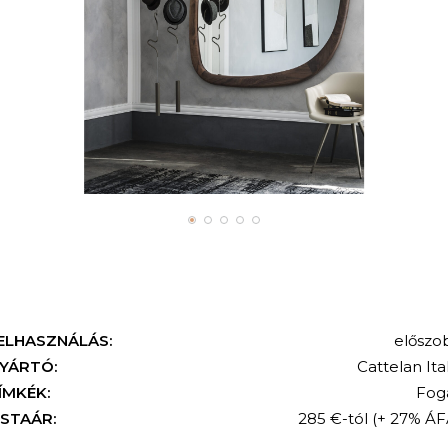
ELHASZNÁLÁS:
előszo
YÁRTÓ:
Cattelan Ital
ÍMKÉK:
Fog
ISTAÁR:
285 €-tól
(+ 27% ÁF