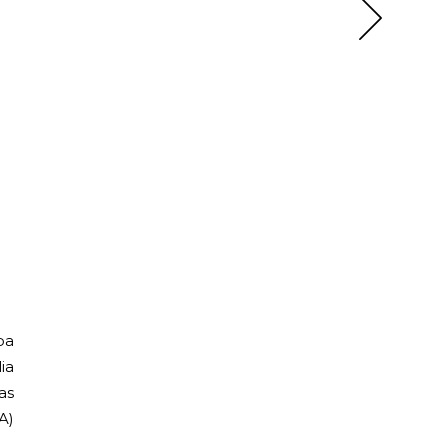
ba
ia
as
A)