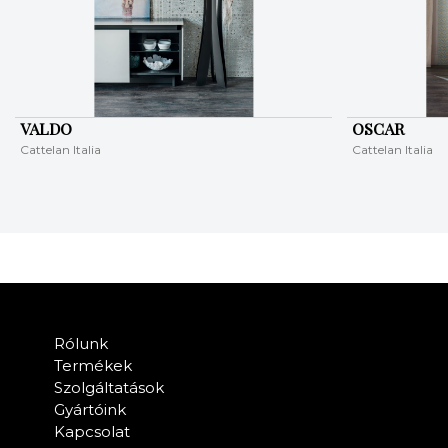
VALDO
OSCAR
Cattelan Italia
Cattelan Italia
Rólunk
Termékek
Szolgáltatások
Gyártóink
Kapcsolat