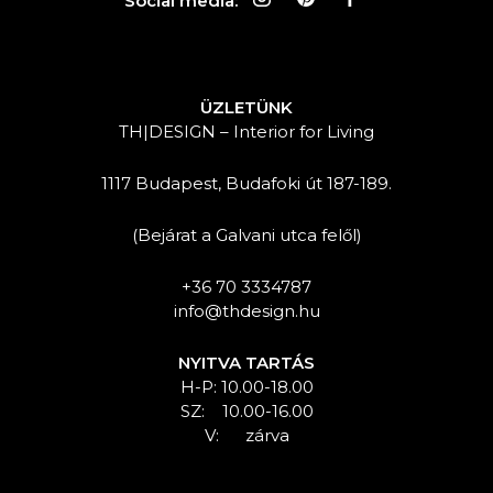
Social media:
ÜZLETÜNK
TH|DESIGN – Interior for Living
1117 Budapest, Budafoki út 187-189.
(Bejárat a Galvani utca felől)
+36 70 3334787
info@thdesign.hu
NYITVA TARTÁS
H-P: 10.00-18.00
SZ: 10.00-16.00
V: zárva