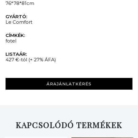
76*78*81cm
GYÁRTÓ:
Le Comfort
CÍMKÉK:
fotel
LISTAÁR:
427 €-tól
(+ 27% ÁFA)
ÁRAJÁNLATKÉRÉS
KAPCSOLÓDÓ TERMÉKEK
KERESÉS