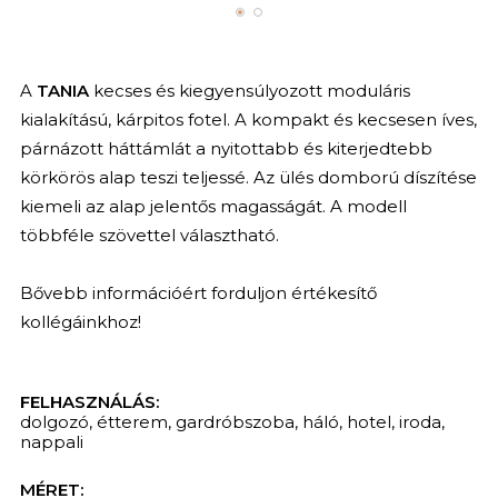
A
TANIA
kecses és kiegyensúlyozott moduláris
kialakítású, kárpitos fotel. A kompakt és kecsesen íves,
párnázott háttámlát a nyitottabb és kiterjedtebb
körkörös alap teszi teljessé. Az ülés domború díszítése
kiemeli az alap jelentős magasságát. A modell
többféle szövettel választható.
Bővebb információért forduljon értékesítő
kollégáinkhoz!
FELHASZNÁLÁS:
dolgozó
,
étterem
,
gardróbszoba
,
háló
,
hotel
,
iroda
,
nappali
MÉRET: