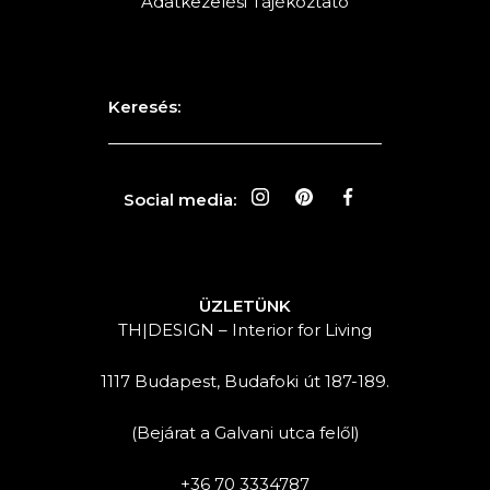
Adatkezelési Tájékoztató
Keresés:
Social media:
ÜZLETÜNK
TH|DESIGN – Interior for Living
1117 Budapest, Budafoki út 187-189.
(Bejárat a Galvani utca felől)
+36 70 3334787