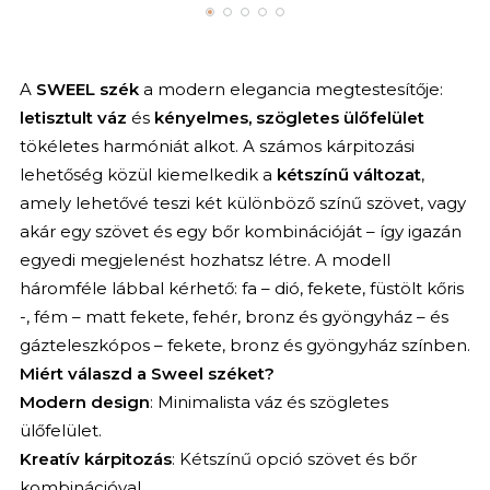
A
SWEEL szék
a modern elegancia megtestesítője:
letisztult váz
és
kényelmes, szögletes ülőfelület
tökéletes harmóniát alkot. A számos kárpitozási
lehetőség közül kiemelkedik a
kétszínű változat
,
amely lehetővé teszi két különböző színű szövet, vagy
akár egy szövet és egy bőr kombinációját – így igazán
egyedi megjelenést hozhatsz létre. A modell
háromféle lábbal kérhető: fa – dió, fekete, füstölt kőris
-, fém – matt fekete, fehér, bronz és gyöngyház – és
gázteleszkópos – fekete, bronz és gyöngyház színben.
Miért válaszd a Sweel széket?
Modern design
: Minimalista váz és szögletes
ülőfelület.
Kreatív kárpitozás
: Kétszínű opció szövet és bőr
kombinációval.