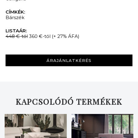
CÍMKÉK:
Bárszék
LISTAÁR:
448 €-tól
360 €-tól
(+ 27% ÁFA)
KERESÉS
ÁRAJÁNLATKÉRÉS
KAPCSOLÓDÓ TERMÉKEK