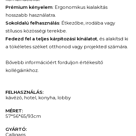
Prémium kényelem
: Ergonomikus kialakítás
hosszabb használatra.
Sokoldalú felhasználás
: Étkezőbe, irodába vagy
stílusos közösségi terekbe.
Fedezd fel a teljes kárpitozási kínálatot
, és alakítsd ki
a tökéletes széket otthonod vagy projekted számára.
Bővebb információért forduljon értékesítő
kollégáinkhoz.
FELHASZNÁLÁS:
kávézó
,
hotel
,
konyha
,
lobby
MÉRET:
57*56*65/93cm
GYÁRTÓ:
Calligaris