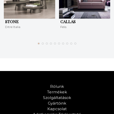
STONE
CALLAS
Ditre Italia
Felis
Rólunk
Termékek
Szolgáltatások
Gyártóink
Kapcsolat