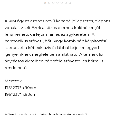
A
KIM
ágy az azonos nevű kanapé jellegzetes, elegáns
vonalait viseli. Ezek a közös elemek különösen jól
felismerhetők a fejtámlán és az ágykereten . A
harmonikus szövet-, bőr- vagy kombinált kárpitozású
szerkezet a két exkluzív fa lábbal teljesen egyedi
igényeinknek megfelelően alakítható. A termék fix
ágyrácsos kivitelben, többféle szövettel és bőrrel is
rendelhető.
Méretek
:
175*237*h.90cm
195*237*h.90cm
Bővebb információért forduljon értékesítő