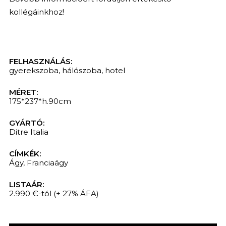
kollégáinkhoz!
FELHASZNÁLÁS:
gyerekszoba
,
hálószoba
,
hotel
MÉRET:
175*237*h.90cm
GYÁRTÓ:
Ditre Italia
CÍMKÉK:
Ágy
,
Franciaágy
LISTAÁR:
2.990 €-tól
(+ 27% ÁFA)