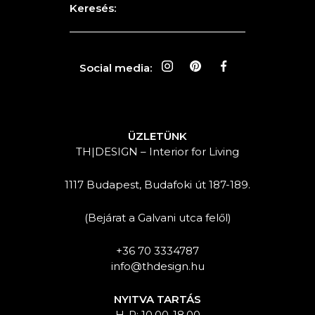
Keresés:
Social media:
ÜZLETÜNK
TH|DESIGN – Interior for Living
1117 Budapest, Budafoki út 187-189.
(Bejárat a Galvani utca felől)
+36 70 3334787
info@thdesign.hu
NYITVA TARTÁS
H-P: 10.00-18.00