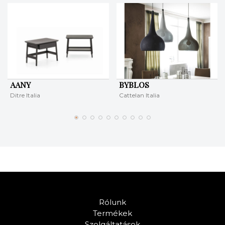
AANY
BYBLOS
Ditre Italia
Cattelan Italia
Rólunk
Termékek
Szolgáltatások