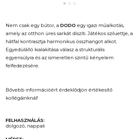
Nem csak egy bútor, a
DODO
egy igazi műalkotás,
amely az otthon üres sarkát díszíti.
Játékos sziluettje, a
hátfal kontrasztja harmonikus összhangot alkot.
Egyedülálló kialakítása válasz a strukturális
egyensúlyra és az ismeretlen szintű kényelem
felfedezésére.
Bővebb információért érdeklődjön értékesítő
kollégáinknál!
FELHASZNÁLÁS:
dolgozó
,
nappali