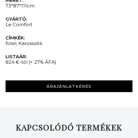
MÉRET:
73*87*111cm
GYÁRTÓ:
Le Comfort
CÍMKÉK:
fotel
,
Karosszék
LISTAÁR:
824 €-tól
(+ 27% ÁFA)
ÁRAJÁNLATKÉRÉS
KAPCSOLÓDÓ TERMÉKEK
KERESÉS