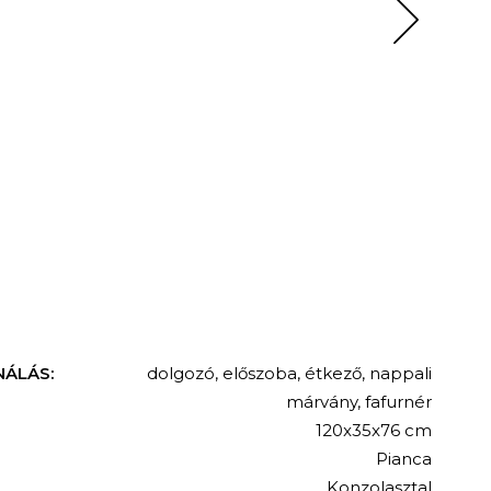
NÁLÁS:
dolgozó
,
előszoba
,
étkező
,
nappali
márvány
,
fafurnér
120x35x76 cm
Pianca
Konzolasztal