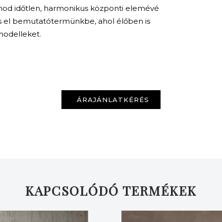
KERESÉS
onod időtlen, harmonikus központi elemévé
ss el bemutatótermünkbe, ahol élőben is
modelleket.
ÁRAJÁNLATKÉRÉS
KAPCSOLÓDÓ TERMÉKEK