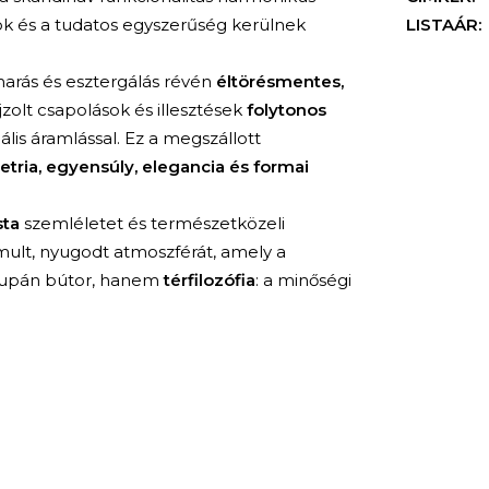
k és a tudatos egyszerűség kerülnek
LISTAÁR:
marás és esztergálás révén
éltörésmentes,
jzolt csapolások és illesztések
folytonos
ális áramlással. Ez a megszállott
tria, egyensúly, elegancia és formai
sta
szemléletet és természetközeli
mult, nyugodt atmoszférát, amely a
csupán bútor, hanem
térfilozófia
: a minőségi