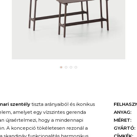
nari szentély
tiszta arányaiból és ikonikus
FELHASZ
s elem, amelyet egy vízszintes gerenda
ANYAG:
man újraértelmezi, hogy a mindennapi
MÉRET:
ön. A koncepció tökéletesen rezonál a
GYÁRTÓ:
s a skandináv funkcionalitás harmonikus
CÍMKÉK: