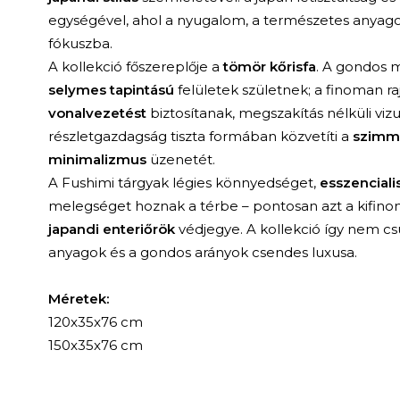
egységével, ahol a nyugalom, a természetes anyago
fókuszba.
A kollekció főszereplője a
tömör kőrisfa
. A gondos 
selymes tapintású
felületek születnek; a finoman ra
vonalvezetést
biztosítanak, megszakítás nélküli vizu
részletgazdagság tiszta formában közvetíti a
szimme
minimalizmus
üzenetét.
A Fushimi tárgyak légies könnyedséget,
esszenciali
melegséget hoznak a térbe – pontosan azt a kifino
japandi enteriőrök
védjegye. A kollekció így nem 
anyagok és a gondos arányok csendes luxusa.
Méretek:
120x35x76 cm
150x35x76 cm