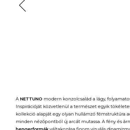
A
NETTUNO
modern konzolcsalád a lágy, folyamatos 
Inspirációját közvetlenül a természet egyik tökélete
kollekció alapját egy olyan hullámzó fémstruktúra 
minden nézőpontból új arcát mutassa. A fény és ár
hengerformák
váltakozása finom vizuális dinamizmu