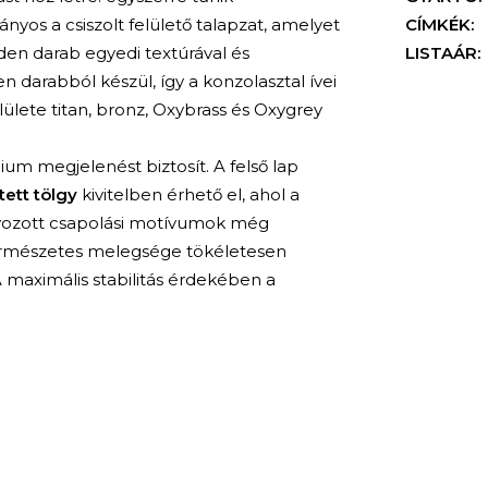
yos a csiszolt felülető talapzat, amelyet
CÍMKÉK:
nden darab egyedi textúrával és
LISTAÁR:
en darabból készül, így a konzolasztal ívei
lülete titan, bronz, Oxybrass és Oxygrey
um megjelenést biztosít. A felső lap
ett tölgy
kivitelben érhető el, ahol a
lyozott csapolási motívumok még
természetes melegsége tökéletesen
A maximális stabilitás érdekében a