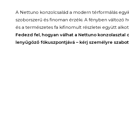
A Nettuno konzolcsalád a modern térformálás egyik
szoborszerű és finoman érzéki. A fényben változó 
és a természetes fa kifinomult részletei együtt alko
Fedezd fel, hogyan válhat a Nettuno konzolasztal
lenyűgöző fókuszpontjává – kérj személyre szabot