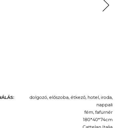
NÁLÁS:
dolgozó
,
előszoba
,
étkező
,
hotel
,
iroda
,
nappali
fém
,
fafurnér
180*40*74cm
Cattelan Italia