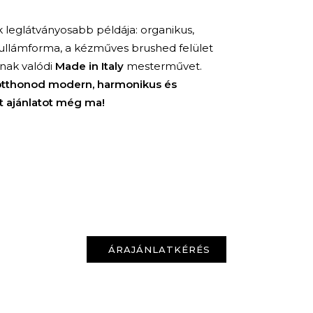
 leglátványosabb példája: organikus,
hullámforma, a kézműves brushed felület
KERESÉS
tnak valódi
Made in Italy
mesterművet.
 otthonod modern, harmonikus és
t ajánlatot még ma!
ÁRAJÁNLATKÉRÉS