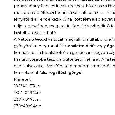
pehelykönnyűnek és karakteresnek. Különösen látván
mestercsiszolók kézi technikával alakítanak ki – mi
fényjátékkal rendelkezik. A hajlított fém alap egyetl
teljes egészében, megszakítatlanul élvezhetők. A fe
kivitelben választható.
A
Nettuno Wood
változat még kifinomultabb, prémi
gyönyörűen megmunkált
Canaletto diófa
vagy
éget
kontrasztos fa berakások és a gondosan kiegyensú
hangsúlyosabbá teszik a bútor geometriáját. A fa 
ellensúlyozza az ívelt fém talp modern lendületét. 
konzolasztal
falra rögzítést igényel
.
Méretek
:
180*40*73cm
180*40*94cm
230*40*73cm
230*40*94cm