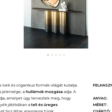
ívek és organikus formák világát kutatja.
FELHASZ
s jelensége, a
hullámok mozgása
adja. A
adja, amelyet úgy terveztek meg, hogy
ANYAG:
nyék játékában a
teli és üreges
MÉRET:
st hoz létre: egyszerre tűnik
GYÁRTÓ: