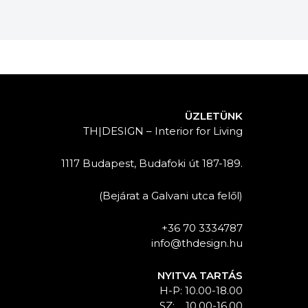
ÜZLETÜNK
TH|DESIGN – Interior for Living
1117 Budapest, Budafoki út 187-189.
(Bejárat a Galvani utca felől)
+36 70 3334787
info@thdesign.hu
NYITVA TARTÁS
H-P: 10.00-18.00
SZ: 10.00-16.00