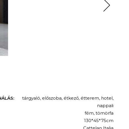
NÁLÁS:
tárgyaló
,
előszoba
,
étkező
,
étterem
,
hotel
,
nappali
fém
,
tömörfa
130*45*75cm
Cattelan Italia