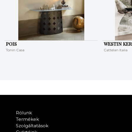
POIS
WESTIN KE
Tonin Casa
Cattelan Italia
Rólunk
Termékek
Szolgáltatások