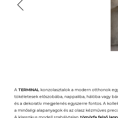
A
TERMINAL
konzolasztalok a modern otthonok egyi
tökéletesek előszobába, nappaliba, hálóba vagy bár
és a dekoratív megjelenés egyszerre fontos. A kollekc
a minőségi alapanyagok és az olasz kézműves precizi
A klasszikus modell szabálytalan,
tömörfa felső lapp