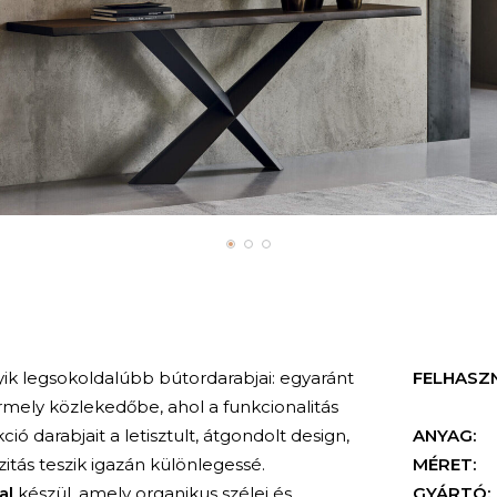
k legsokoldalúbb bútordarabjai: egyaránt
FELHASZ
mely közlekedőbe, ahol a funkcionalitás
ió darabjait a letisztult, átgondolt design,
ANYAG:
tás teszik igazán különlegessé.
MÉRET:
al
készül, amely organikus szélei és
GYÁRTÓ: