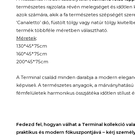
természetes rajzolata révén melegséget és időtlen kar
azok számára, akik a fa természetes szépségét szer
‘Canaletto’ dió, füstölt tölgy vagy natúr tölgy kivitel
termék többféle méretben választható.
Méretek
:
130*45*75cm
160*45*75cm
200*45*75cm
A Terminal család minden darabja a modern eleganci
képviseli. A természetes anyagok, a márványhatású
fémfelületek harmonikus összjátéka időtlen stílust 
Fedezd fel, hogyan válhat a Terminal kollekció val
praktikus és modern fókuszpontjává – kérj személ