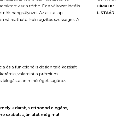
aktert visz a térbe. Ez a változat ideális
CÍMKÉK:
etnék hangsúlyozni. Az asztallap
LISTAÁR:
ben választható. Fali rögzítés szükséges. A
a és a funkcionális design találkozását
 kerámia, valamint a prémium
és kifogástalan minőséget sugároz.
KERESÉS
amelyik darabja otthonod elegáns,
yre szabott ajánlatot még ma!