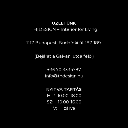
ÜZLETÜNK
TH|DESIGN – Interior for Living
1117 Budapest, Budafoki út 187-189.
(Bejárat a Galvani utca felől)
+36 70 3334787
info@thdesign.hu
NYITVA TARTÁS
H-P: 10.00-18.00
SZ: 10.00-16.00
V: zárva