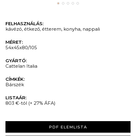
FELHASZNÁLÁS:
kávézó
,
étkező
,
étterem
,
konyha
,
nappali
MÉRET:
54x45x80/105
GYÁRTÓ:
Cattelan Italia
CÍMKÉK:
Bárszék
LISTAÁR:
803 €-tól
(+ 27% ÁFA)
PDF ELEMLISTA