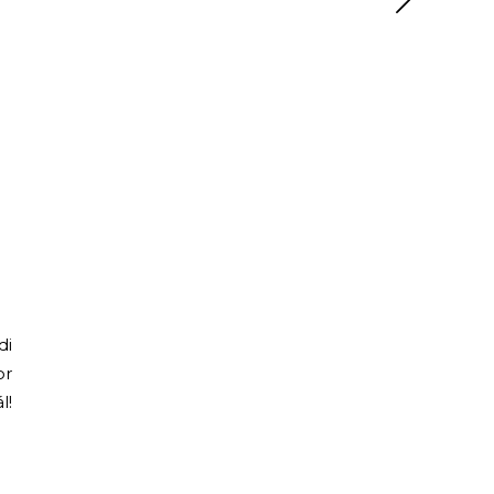
di
or
l!