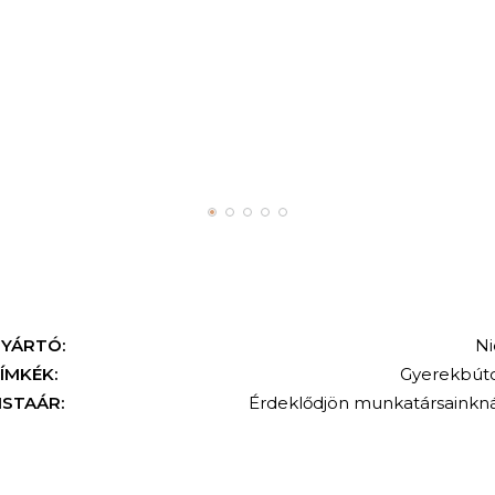
YÁRTÓ:
Ni
ÍMKÉK:
Gyerekbút
ISTAÁR:
Érdeklődjön munkatársainkná