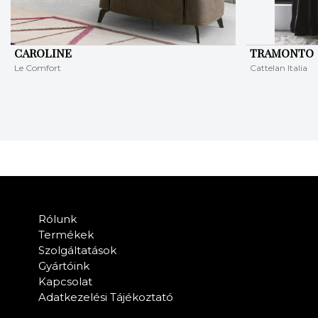
CAROLINE
TRAMONTO
Le Comfort
Cattelan Italia
Rólunk
Termékek
Szolgáltatások
Gyártóink
Kapcsolat
Adatkezelési Tájékoztató