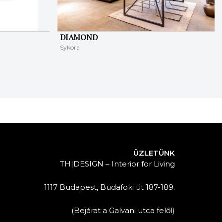
DIAMOND
Sykora
ÜZLETÜNK
TH|DESIGN – Interior for Living
1117 Budapest, Budafoki út 187-189.
(Bejárat a Galvani utca felől)