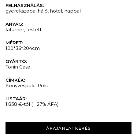
FELHASZNÁLÁS:
gyerekszoba
,
háló
,
hotel
,
nappali
ANYAG:
fafurnér
,
festett
MÉRET:
100*36*204cm
GYÁRTÓ:
Tonin Casa
CÍMKÉK:
Könyvespolc
,
Polc
LISTAÁR:
1.838 €-tól
(+ 27% ÁFA)
ÁRAJÁNLATKÉRÉS