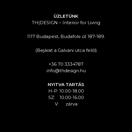
ÜZLETÜNK
TH|DESIGN – Interior for Living
1117 Budapest, Budafoki út 187-189.
(Bejárat a Galvani utca felől)
+36 70 3334787
info@thdesign.hu
NYITVA TARTÁS
H-P: 10.00-18.00
SZ: 10.00-16.00
V: zárva