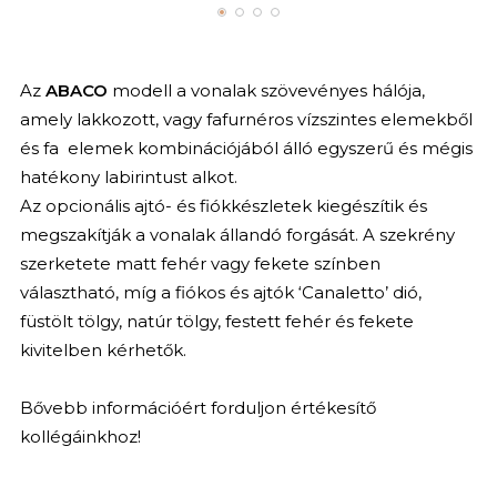
Az
ABACO
modell a vonalak szövevényes hálója,
amely lakkozott, vagy fafurnéros vízszintes elemekből
és fa elemek kombinációjából álló egyszerű és mégis
hatékony labirintust alkot.
Az opcionális ajtó- és fiókkészletek kiegészítik és
megszakítják a vonalak állandó forgását. A szekrény
szerketete matt fehér vagy fekete színben
választható, míg a fiókos és ajtók ‘Canaletto’ dió,
füstölt tölgy, natúr tölgy, festett fehér és fekete
kivitelben kérhetők.
Bővebb információért forduljon értékesítő
kollégáinkhoz!