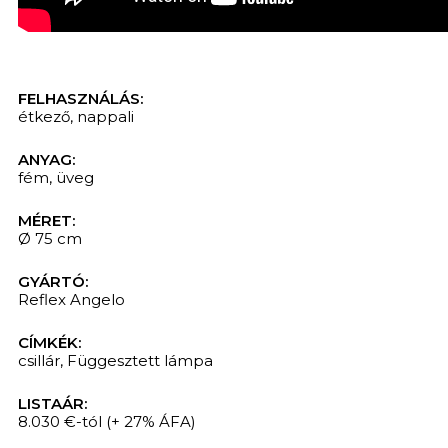
FELHASZNÁLÁS:
étkező
,
nappali
ANYAG:
fém
,
üveg
MÉRET:
Ø 75 cm
GYÁRTÓ:
Reflex Angelo
CÍMKÉK:
csillár
,
Függesztett lámpa
LISTAÁR:
8.030 €-tól
(+ 27% ÁFA)