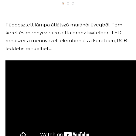
Függesztett lámpa átlátszó muránói üvegből. Fém
keret és mennyezeti rozetta bronz kivitelben. LED
rendszer a mennyezeti elemben és a keretben, RGB
leddel is rendelhető.