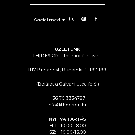
Social media:
ÜZLETÜNK
TH|DESIGN – Interior for Living
1117 Budapest, Budafoki út 187-189.
(Bejárat a Galvani utca felől)
+36 70 3334787
info@thdesign.hu
NYITVA TARTÁS
H-P: 10.00-18.00
SZ: 10.00-16.00