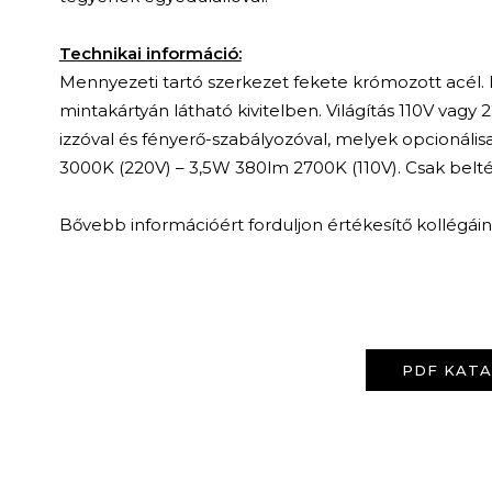
Technikai információ:
Mennyezeti tartó szerkezet fekete krómozott acél. 
mintakártyán látható kivitelben. Világítás 110V vagy
izzóval és fényerő-szabályozóval, melyek opcionális
3000K (220V) – 3,5W 380lm 2700K (110V). Csak beltér
Bővebb információért forduljon értékesítő kollégái
PDF KAT