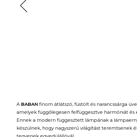
A
BABAN
finom átlátszó, füstölt és narancssárga ü
amelyek függőlegesen felfüggesztve harmóniát és e
Ennek a modern függesztett lámpának a lámpaern
készülnek, hogy nagyszerű világítást teremtsenek é
tegyenek egyedülállóvál.