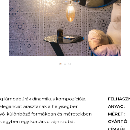
veg lámpabúrák dinamikus kompozíciója,
FELHASZ
leganciát árasztanak a helyiségben.
ANYAG:
yői különböző formákban és méretekben
MÉRET:
s egyben egy kortárs dizájn szobát
GYÁRTÓ:
CÍMKÉK: