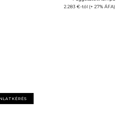
2.283 €-tól
(+ 27% ÁFA)
NLATKÉRÉS