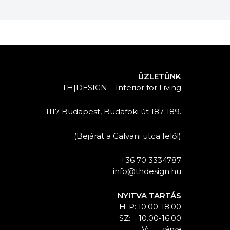
ÜZLETÜNK
TH|DESIGN – Interior for Living
1117 Budapest, Budafoki út 187-189.
(Bejárat a Galvani utca felől)
+36 70 3334787
info@thdesign.hu
NYITVA TARTÁS
H-P: 10.00-18.00
SZ: 10.00-16.00
V: zárva