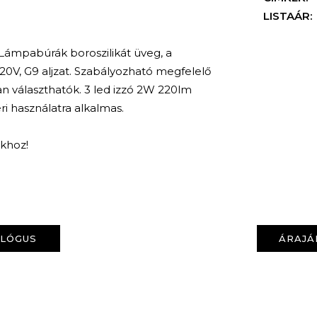
LISTAÁR:
Lámpabúrák boroszilikát üveg, a
 220V, G9 aljzat. Szabályozható megfelelő
an választhatók. 3 led izzó 2W 220lm
i használatra alkalmas.
nkhoz!
KERESÉS
ALÓGUS
ÁRAJÁ