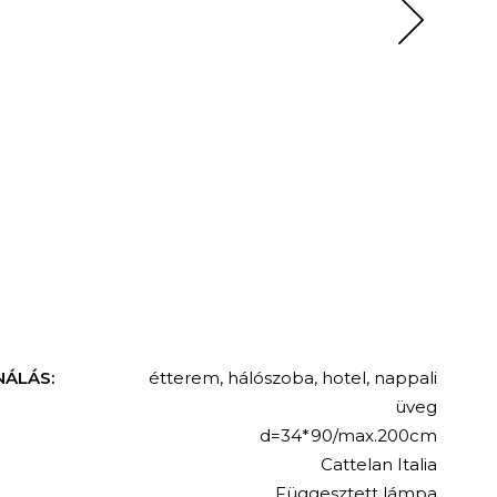
NÁLÁS:
étterem
,
hálószoba
,
hotel
,
nappali
üveg
d=34*90/max.200cm
Cattelan Italia
Függesztett lámpa