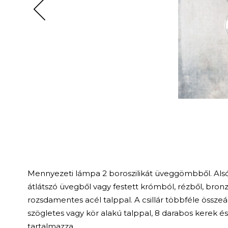
Mennyezeti lámpa 2 boroszilikát üveggömbből.
Als
átlátszó üvegből vagy festett krómból, rézből, bron
rozsdamentes acél talppal.
A csillár többféle összeá
szögletes vagy kör alakú talppal, 8 darabos kerek és 
tartalmazza.