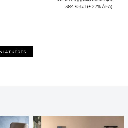
384 €-tól
(+ 27% ÁFA)
NLATKÉRÉS