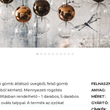
ó gömb átlátszó üvegből, felső gömb
FELHASZ
zból kérhető.
Mennyezeti rögzítés
ANYAG:
llításban rendelhető – 1 darabos, 5 darabos
MÉRET:
ovális talppal. A termék az izzókat
GYÁRTÓ:
CÍMKÉK: