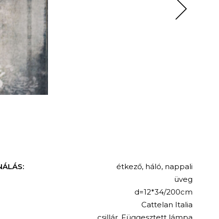
NÁLÁS:
étkező
,
háló
,
nappali
üveg
d=12*34/200cm
Cattelan Italia
csillár
,
Függesztett lámpa