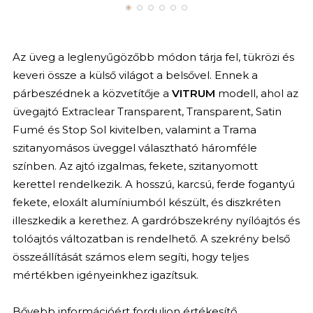
Az üveg a leglenyűgözőbb módon tárja fel, tükrözi és
keveri össze a külső világot a belsővel. Ennek a
párbeszédnek a közvetítője a
VITRUM
modell, ahol az
üvegajtó Extraclear Transparent, Transparent, Satin
Fumé és Stop Sol kivitelben, valamint a Trama
szitanyomásos üveggel választható háromféle
színben. Az ajtó izgalmas, fekete, szitanyomott
kerettel rendelkezik. A hosszú, karcsú, ferde fogantyú
fekete, eloxált alumíniumból készült, és diszkréten
illeszkedik a kerethez. A gardróbszekrény nyílóajtós és
tolóajtós változatban is rendelhető. A szekrény belső
összeállítását számos elem segíti, hogy teljes
mértékben igényeinkhez igazítsuk.
Bővebb információért forduljon értékesítő