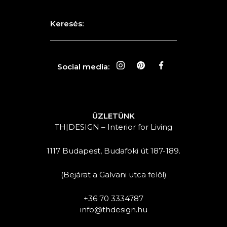
Keresés:
Social media:
ÜZLETÜNK
TH|DESIGN – Interior for Living
1117 Budapest, Budafoki út 187-189.
(Bejárat a Galvani utca felől)
+36 70 3334787
info@thdesign.hu