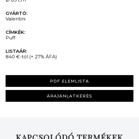
GYÁRTÓ:
Valentini
CÍMKÉK:
Puff
LISTAÁR:
840 €-tól
(+ 27% ÁFA)
PDF ELEMLISTA
ÁRAJÁNLATKÉRÉS
KAPCSOLÓDÓ TERMÉKEK
KERESÉS