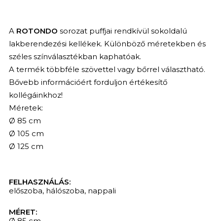
A
ROTONDO
sorozat puffjai rendkívül sokoldalú
lakberendezési kellékek. Különböző méretekben és
széles színválasztékban kaphatóak.
A termék többféle szövettel vagy bőrrel választható.
Bővebb információért forduljon értékesítő
kollégáinkhoz!
Méretek:
Ø 85 cm
Ø 105 cm
Ø 125 cm
FELHASZNÁLÁS:
előszoba
,
hálószoba
,
nappali
MÉRET:
Ø 85 cm