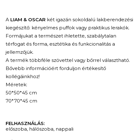
A
LIAM & OSCAR
két igazán sokoldalú lakberendezési
kiegészítő: kényelmes puffok vagy praktikus lerakók.
Formájukat a természet ihletette, szabálytalan
térfogat és forma, esztétika és funkcionalitás a
jellemzőjük.
A termék többféle szövettel vagy bőrrel választható.
Bővebb információért forduljon értékesítő
kollégáinkhoz!
Méretek:
50*50*45 cm
70*70*45 cm
FELHASZNÁLÁS:
előszoba
,
hálószoba
,
nappali