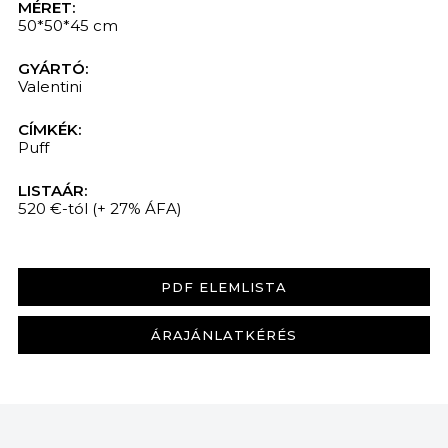
MÉRET:
50*50*45 cm
GYÁRTÓ:
Valentini
CÍMKÉK:
Puff
LISTAÁR:
520 €-tól
(+ 27% ÁFA)
PDF ELEMLISTA
ÁRAJÁNLATKÉRÉS
KERESÉS