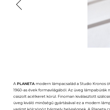
A
PLANETA
modern lámpacsalád a Studio Kronos ötle
1960-as évek formavilágából. Az üveg lámpabúrák 
csiszolt acélkeret körül. Finoman kiválasztott szálcsi
üveg kiváló minőségű gyártásával ez a modern lámp
varázst kölcsönöz bármely helyiségnek. A Planeta cs