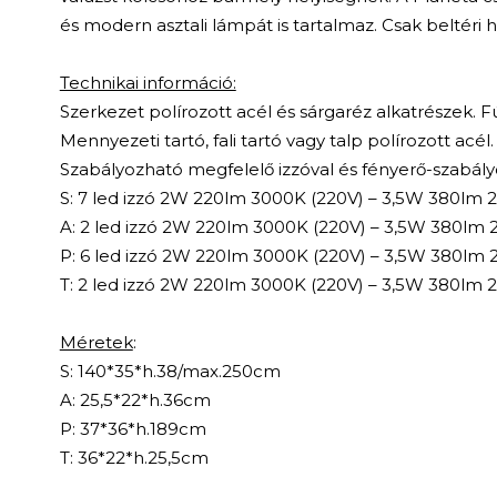
és modern asztali lámpát is tartalmaz. Csak beltéri 
Technikai információ:
Szerkezet polírozott acél és sárgaréz alkatrészek. 
Mennyezeti tartó, fali tartó vagy talp polírozott acél. 
Szabályozható megfelelő izzóval és fényerő-szabály
S: 7 led izzó 2W 220lm 3000K (220V) – 3,5W 380lm 2
A: 2 led izzó 2W 220lm 3000K (220V) – 3,5W 380lm 
P: 6 led izzó 2W 220lm 3000K (220V) – 3,5W 380lm 
T: 2 led izzó 2W 220lm 3000K (220V) – 3,5W 380lm 2
Méretek
:
S: 140*35*h.38/max.250cm
A: 25,5*22*h.36cm
P: 37*36*h.189cm
T: 36*22*h.25,5cm