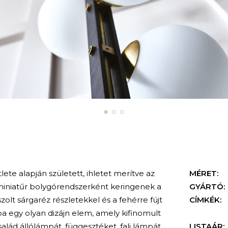
te alapján született, ihletet merítve az
MÉRET:
miniatűr bolygórendszerként keringenek a
GYÁRTÓ:
szolt sárgaréz részletekkel és a fehérre fújt
CÍMKÉK:
a egy olyan dizájn elem, amely kifinomult
alád állólámpát, függesztéket, fali lámpát
LISTAÁR: