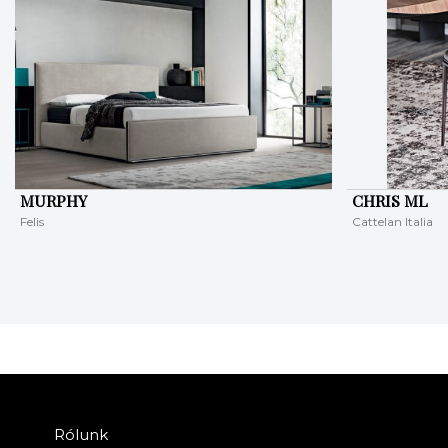
MURPHY
CHRIS ML
Felis
Cattelan Italia
Rólunk