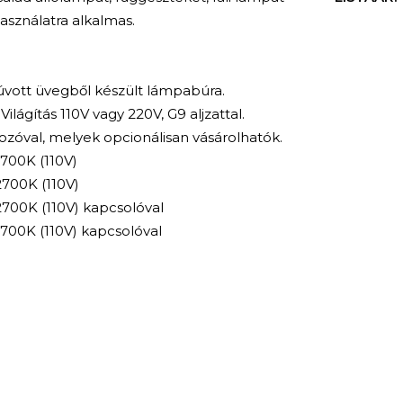
használatra alkalmas.
Fúvott üvegből készült lámpabúra.
Világítás 110V vagy 220V, G9 aljzattal.
ozóval, melyek opcionálisan vásárolhatók.
700K (110V)
2700K (110V)
2700K (110V) kapcsolóval
700K (110V) kapcsolóval
KERESÉS