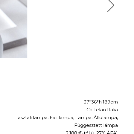
37*36*h.189cm
Cattelan Italia
asztali lámpa
,
Fali lámpa
,
Lámpa
,
Állólámpa
,
Függesztett lámpa
2.188 €-tól
(+ 27% ÁFA)