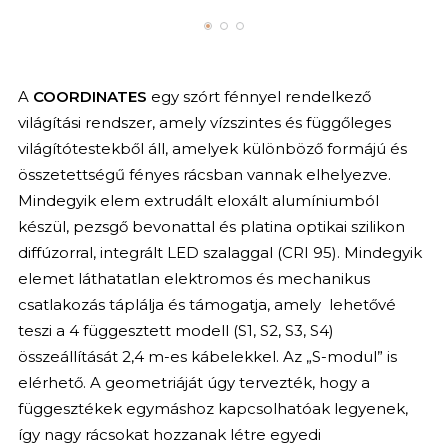
A
COORDINATES
egy szórt fénnyel rendelkező
világítási rendszer, amely vízszintes és függőleges
világítótestekből áll, amelyek különböző formájú és
összetettségű fényes rácsban vannak elhelyezve.
Mindegyik elem extrudált eloxált alumíniumból
készül, pezsgő bevonattal és platina optikai szilikon
diffúzorral, integrált LED szalaggal (CRI 95). Mindegyik
elemet láthatatlan elektromos és mechanikus
csatlakozás táplálja és támogatja, amely lehetővé
teszi a 4 függesztett modell (S1, S2, S3, S4)
összeállítását 2,4 m-es kábelekkel. Az „S-modul” is
elérhető. A geometriáját úgy tervezték, hogy a
függesztékek egymáshoz kapcsolhatóak legyenek,
így nagy rácsokat hozzanak létre egyedi