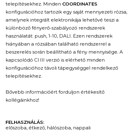
telepítésekhez. Minden
COORDINATES
konfigurációhoz tartozik egy saját mennyezeti rózsa,
amelynek integrált elektronikája lehetővé teszi a
különböző fényerő-szabályozó rendszerek
használatát: push, 1-10, DALI. Ezen rendszerek
hiányában a rózsában található rendszerrel a
beszerelés során beállítható a fény mennyisége. A
kapcsolódó Cl III verzió is elérhető minden
konfigurációhoz távoli tápegységgel rendelkező
telepítésekhez.
Bővebb információért forduljon értékesítő
kollégáinkhoz!
FELHASZNÁLÁS:
előszoba
,
étkező
,
hálószoba
,
nappali