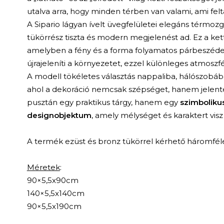
utalva arra, hogy minden térben van valami, ami felt
A Sipario lágyan ívelt üvegfelületei elegáns térmozg
tükörrész tiszta és modern megjelenést ad. Ez a ket
amelyben a fény és a forma folyamatos párbeszédet f
újrajeleníti a környezetet, ezzel különleges atmoszf
A modell tökéletes választás nappaliba, hálószobáb
ahol a dekoráció nemcsak szépséget, hanem jelentés
pusztán egy praktikus tárgy, hanem egy
szimboliku
designobjektum
, amely mélységet és karaktert visz
A termék ezüst és bronz tükörrel kérhető háromfé
Méretek
:
90×5,5x90cm
140×5,5x140cm
90×5,5x190cm