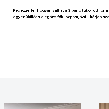
Fedezze fel, hogyan válhat a Sipario tükör ottho
egyedülállóan elegáns fókuszpontjává – kérjen sz