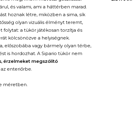
árul, és valami, ami a háttérben marad.
ást hoznak létre, miközben a sima, sík
tősség olyan vizuális élményt teremt,
olytat: a tükör játékosan torzítja és
érát kölcsönözve a helyiségnek.
a, előszobába vagy bármely olyan térbe,
t is hordozhat. A Sipario tükör nem
s, érzelmeket megszólító
 az enteriőrbe.
le méretben.