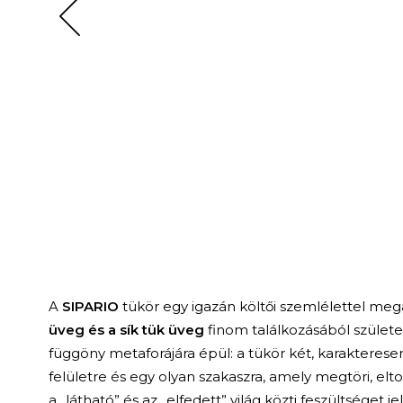
A
SIPARIO
tükör egy igazán költői szemlélettel me
üveg és a sík tük üveg
finom találkozásából születet
függöny metaforájára épül: a tükör két, karakteresen e
felületre és egy olyan szakaszra, amely megtöri, elt
a „látható” és az „elfedett” világ közti feszültséget 