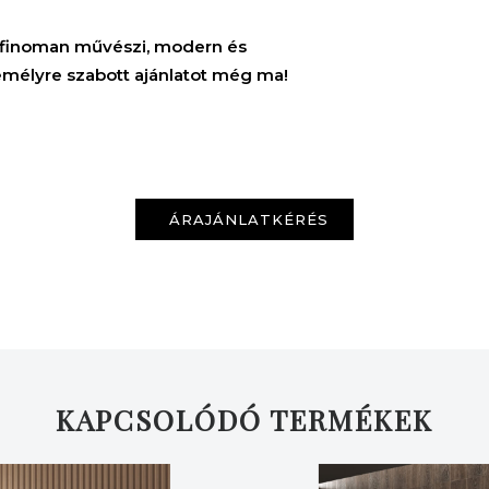
KERESÉS
na finoman művészi, modern és
emélyre szabott ajánlatot még ma!
ÁRAJÁNLATKÉRÉS
KAPCSOLÓDÓ TERMÉKEK