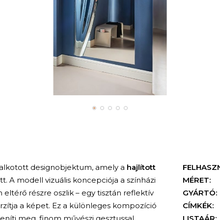
galkotott designobjektum, amely a
hajlított
FELHASZ
t. A modell vizuális koncepciója a színházi
MÉRET:
ltérő részre oszlik – egy tisztán reflektív
GYÁRTÓ:
orzítja a képet. Ez a különleges kompozíció
CÍMKÉK:
jeleníti meg, finom művészi gesztussal
LISTAÁR: