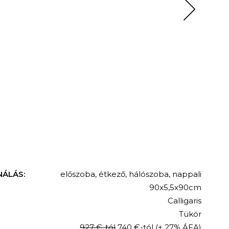
NÁLÁS:
előszoba
,
étkező
,
hálószoba
,
nappali
90x5,5x90cm
Calligaris
Tükör
927 €-tól
740 €-tól
(+ 27% ÁFA)